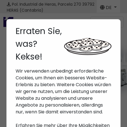
Pol. Industrial de Heras, Parcela 270
39792
DE
HERAS (Cantabria)
Menú
Erraten Sie,
was?
Kekse!
Marken
Wir verwenden unbedingt erforderliche
Anfang
> Marken >
Cookies, um Ihnen ein besseres Website-
Erlebnis zu bieten. Weitere Cookies würden
wir gerne nutzen, um die Leistung unserer
Website zu analysieren und unsere
Angebote zu personalisieren, allerdings
nur, wenn Sie damit einverstanden sind.
Erfahren Sie mehr über Ihre Möglichkeiten