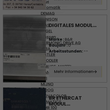
Brueninghaus
Hydromatik
DEMAG
DENISON
DIGITALES MODUL...
DIAS
ENGEL
Gossen
Marke :
B&R
HARMONIC DRIVE AG
Baujahr :
0
KEBA
Arbeitsstunden:
--
KISTLER
KNODLER
KRAUSS-MAFFEI
Mehr Informationen
MANNESMAN
MFI
MIJNO
MOOG
MOVACOLOR
BR ETHERCAT
NUMATICS
MODUL...
OMR 100