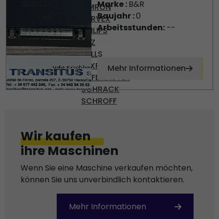
Marke :
B&R
OMRON
Baujahr :
0
PARVEX
Arbeitsstunden:
--
PHILIPS
PILZ
PULLS
REXROTH
Mehr Informationen
SAFEMASTER
SCHRACK
SCHROFF
SEPRO
SEW-USOCOME
Wir kaufen
SICK
ihre Maschinen
SIEMENS
SKE
Wenn Sie eine Maschine verkaufen möchten,
SMB
können Sie uns unverbindlich kontaktieren.
STÄUBLI
TEMP AG
Mehr Informationen
VICKERS
VOGEL