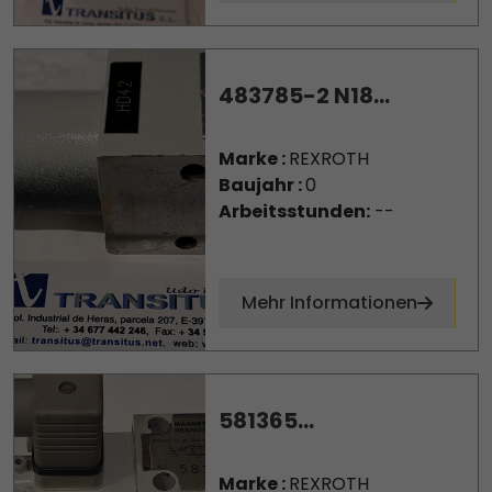
483785-2 N18...
Marke :
REXROTH
Baujahr :
0
Arbeitsstunden:
--
Mehr Informationen
581365...
Marke :
REXROTH