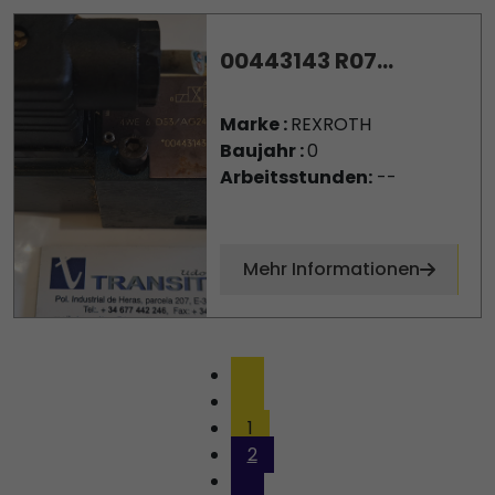
00443143 R07...
Marke :
REXROTH
Baujahr :
0
Arbeitsstunden:
--
Mehr Informationen
1
2