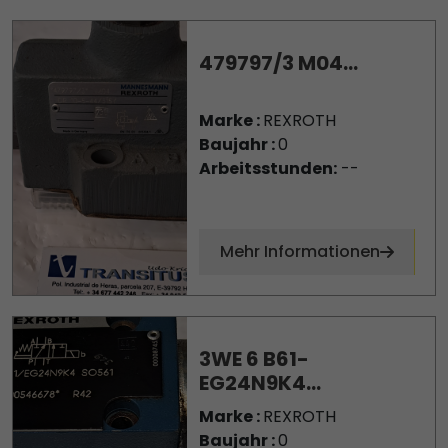
479797/3 M04...
Marke :
REXROTH
Baujahr :
0
Arbeitsstunden:
--
Mehr Informationen
3WE 6 B61-
EG24N9K4...
Marke :
REXROTH
Baujahr :
0