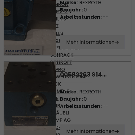
Marke :
REXROTH
OMRON
Baujahr :
0
PARVEX
Arbeitsstunden:
--
PHILIPS
PILZ
PULLS
REXROTH
Mehr Informationen
SAFEMASTER
SCHRACK
SCHROFF
SEPRO
00582263 S14...
SEW-USOCOME
SICK
SIEMENS
Marke :
REXROTH
SKE
Baujahr :
0
SMB
Arbeitsstunden:
--
STÄUBLI
TEMP AG
VICKERS
Mehr Informationen
VOGEL