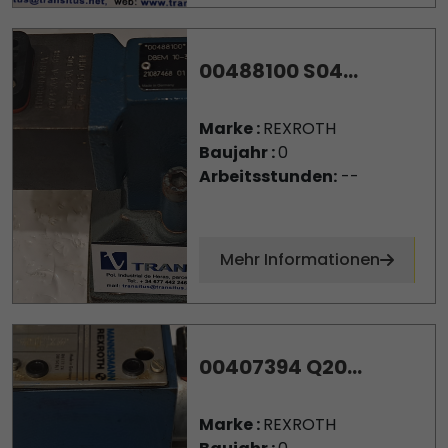
00488100 S04...
Marke :
REXROTH
Baujahr :
0
Arbeitsstunden:
--
Mehr Informationen
00407394 Q20...
Marke :
REXROTH