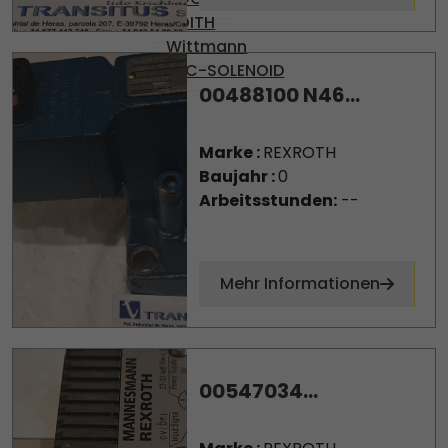
VOITH
Wittmann
YPC-SOLENOID
00488100 N46...
Marke :
REXROTH
Baujahr :
0
Arbeitsstunden:
--
Mehr Informationen
00547034...