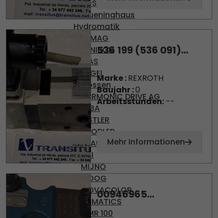
BOSCH
Brueninghaus
Hydromatik
DEMAG
536 199 (536 091)...
DENISON
DIAS
ENGEL
Marke :
REXROTH
Gossen
Baujahr :
0
HARMONIC DRIVE AG
Arbeitsstunden:
--
KEBA
KISTLER
KNODLER
Mehr Informationen
KRAUSS-MAFFEI
MFI
MIJNO
MOOG
MOVACOLOR
00946965...
NUMATICS
OMR 100