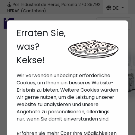
Pol. Industrial de Heras, Parcela 270
39792
DE
HERAS (Cantabria)
Menú
Erraten Sie,
was?
Kekse!
Marken
Wir verwenden unbedingt erforderliche
Anfang
> Marken >
Cookies, um Ihnen ein besseres Website-
Erlebnis zu bieten. Weitere Cookies würden
wir gerne nutzen, um die Leistung unserer
Website zu analysieren und unsere
Angebote zu personalisieren, allerdings
nur, wenn Sie damit einverstanden sind.
Erfahren Sie mehr über Ihre Möglichkeiten