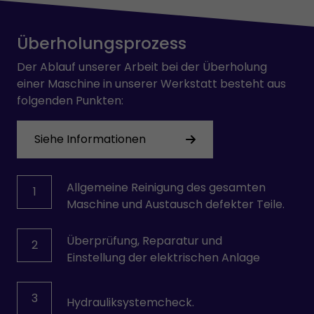
OMRON
PARVEX
Überholungsprozess
PHILIPS
PILZ
Der Ablauf unserer Arbeit bei der Überholung
PULLS
einer Maschine in unserer Werkstatt besteht aus
REXROTH
folgenden Punkten:
SAFEMASTER
SCHRACK
Siehe Informationen
SCHROFF
SEPRO
SEW-USOCOME
Allgemeine Reinigung des gesamten
1
SICK
Maschine und Austausch defekter Teile.
SIEMENS
SKE
Überprüfung, Reparatur und
2
SMB
Einstellung der elektrischen Anlage
STÄUBLI
TEMP AG
VICKERS
3
Hydrauliksystemcheck.
VOGEL