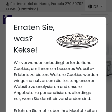
Pol. Industrial de Heras, Parcela 270
39792
DE
HERAS (Cantabria)
Menú
Erraten Sie,
was?
Kekse!
Marken
Wir verwenden unbedingt erforderliche
Anfang
> Marken >
Cookies, um Ihnen ein besseres Website-
Erlebnis zu bieten. Weitere Cookies würden
wir gerne nutzen, um die Leistung unserer
Website zu analysieren und unsere
Angebote zu personalisieren, allerdings
nur, wenn Sie damit einverstanden sind.
Erfahren Sie mehr über Ihre Möglichkeiten