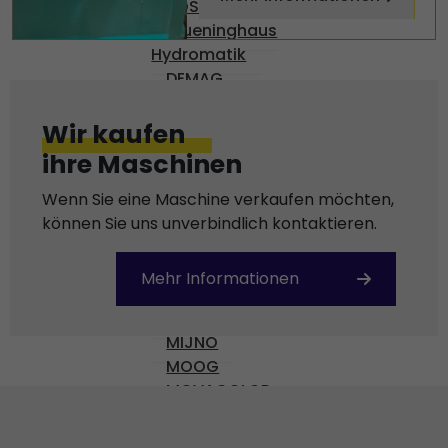
BOSCH
Brueninghaus
Hydromatik
DEMAG
DENISON
DIAS
Wir kaufen
ENGEL
ihre Maschinen
Gossen
HARMONIC DRIVE AG
Wenn Sie eine Maschine verkaufen möchten,
KEBA
können Sie uns unverbindlich kontaktieren.
KISTLER
KRAUSS-MAFFEI
Mehr Informationen
MANNESMAN
MFI
MIJNO
MOOG
MOVACOLOR
NUMATICS
OMR 100