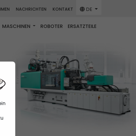
DE
HMEN
NACHRICHTEN
KONTAKT
MASCHINEN
ROBOTER
ERSATZTEILE
ein
zu