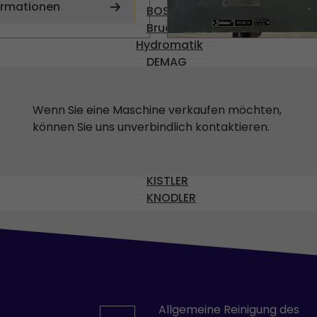
ormationen
BOSCH
Brueninghaus
Hydromatik
DEMAG
DENISON
DIAS
Wenn Sie eine Maschine verkaufen möchten,
ENGEL
können Sie uns unverbindlich kontaktieren.
Gossen
HARMONIC DRIVE AG
KEBA
KISTLER
KNODLER
KRAUSS-MAFFEI
MANNESMAN
MFI
MIJNO
MOOG
MOVACOLOR
Allgemeine Reinigung des
NUMATICS