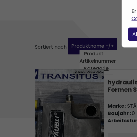
Er
Co
A
Produktname -/+
Sortiert nach
Produkt
Artikelnummer
Kategorie
GTIN
hydrauli
Formen S
Marke :
STÄ
Baujahr :
0
Arbeitsstu