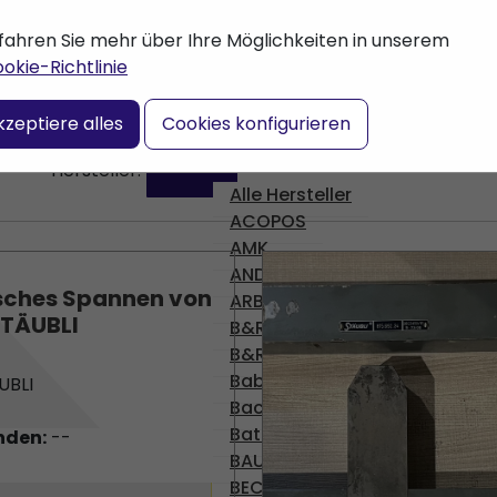
fahren Sie mehr über Ihre Möglichkeiten in unserem
okie-Richtlinie
kzeptiere alles
Cookies konfigurieren
STÄUBLI
Hersteller:
Alle Hersteller
ACOPOS
AMK
ANDERE
sches Spannen von
ARBURG
TÄUBLI
B&R
B&R
Babyplast
UBLI
Bachmann
Battenfeld
nden:
--
BAUMULLER
BECKHOFF