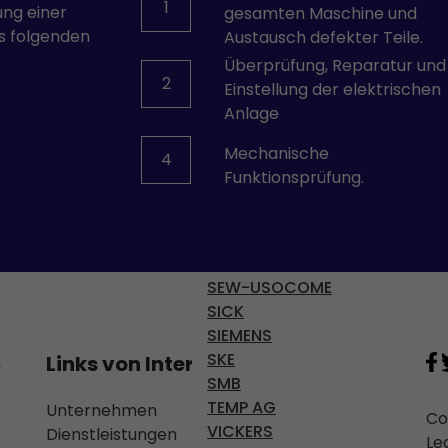
1
ung einer
gesamten Maschine und
OMR 100
s folgenden
Austausch defekter Teile.
OMRON
Überprüfung, Reparatur und
PARVEX
2
Einstellung der elektrischen
PHILIPS
Anlage
PILZ
PULLS
Mechanische
4
REXROTH
Funktionsprüfung.
SAFEMASTER
SCHRACK
SCHROFF
SEPRO
SEW-USOCOME
SICK
SIEMENS
SKE
Links von Interesse
n
SMB
TEMP AG
Unternehmen
Maschinen
Co
VICKERS
Dienstleistungen
Roboter
Le