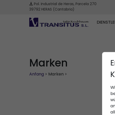
Pol. Industrial de Heras, Parcela 270
39792 HERAS (Cantabria)
DIENSTL
Marken
E
K
Anfang
> Marken >
Wi
be
wü
an
al