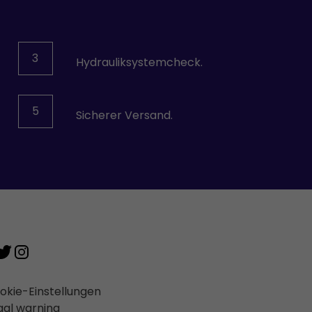
3
Hydrauliksystemcheck.
5
Sicherer Versand.
okie-Einstellungen
gal warning