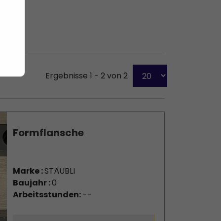
Ergebnisse 1 - 2 von 2
Formflansche
Marke :
STÄUBLI
Baujahr :
0
Arbeitsstunden:
--