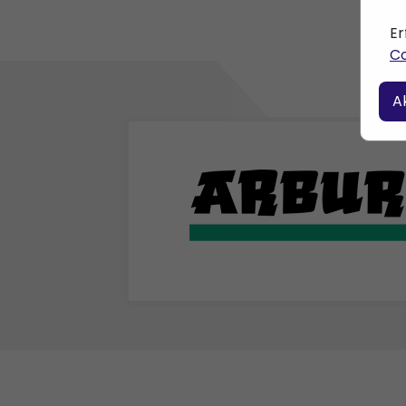
Er
Co
A