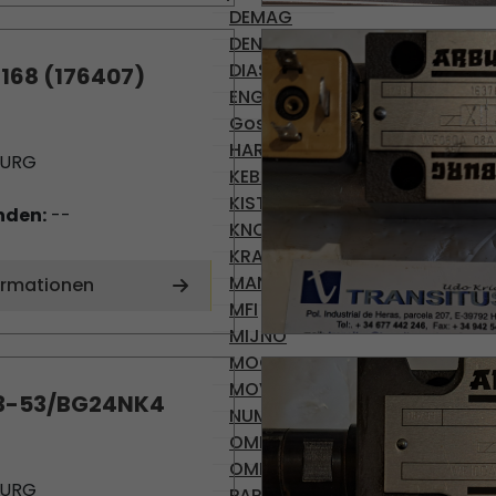
DEMAG
DENISON
DIAS
 168 (176407)
ENGEL
Gossen
HARMONIC DRIVE AG
BURG
KEBA
KISTLER
nden:
--
KNODLER
KRAUSS-MAFFEI
MANNESMAN
ormationen
MFI
MIJNO
MOOG
MOVACOLOR
73-53/BG24NK4
NUMATICS
OMR 100
OMRON
BURG
PARVEX