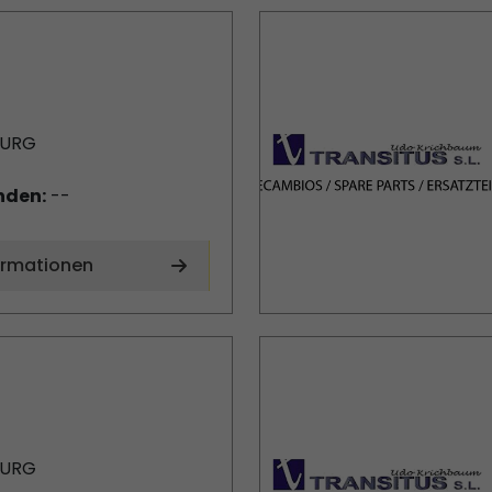
BURG
nden:
--
ormationen
BURG