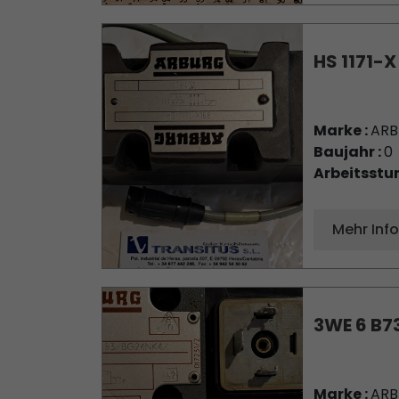
HS 1171-X
Marke :
AR
Baujahr :
0
Arbeitsstu
Mehr Inf
3WE 6 B
Marke :
AR