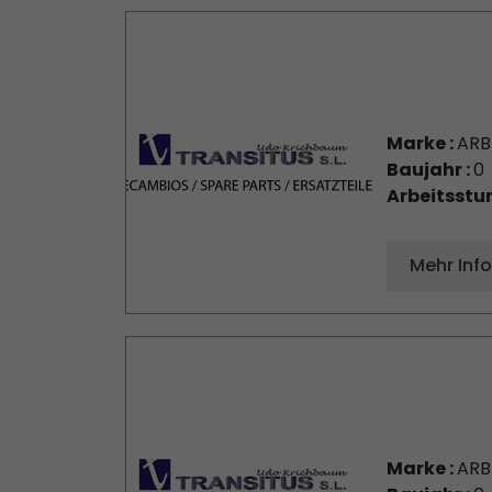
Marke :
AR
Baujahr :
0
Arbeitsstu
Mehr Inf
Marke :
AR