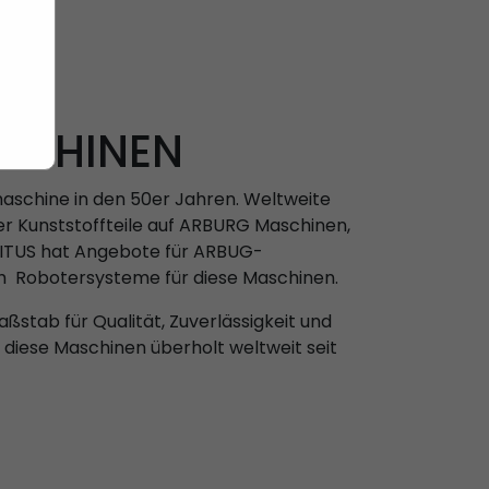
ASCHINEN
maschine in den 50er Jahren. Weltweite
er Kunststoffteile auf ARBURG Maschinen,
SITUS hat Angebote für ARBUG-
h Robotersysteme für diese Maschinen.
stab für Qualität, Zuverlässigkeit und
en diese Maschinen überholt weltweit seit