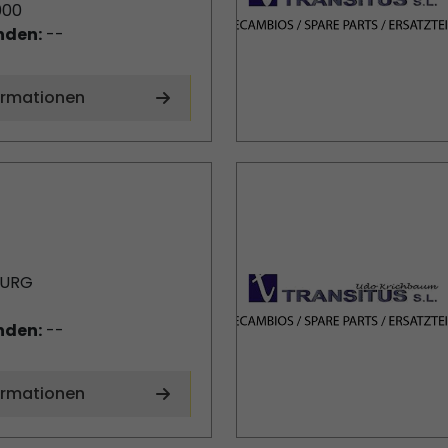
000
nden:
--
ormationen
BURG
nden:
--
ormationen