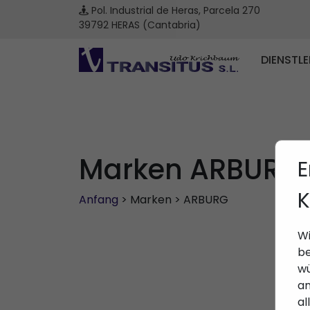
Pol. Industrial de Heras, Parcela 270
39792 HERAS (Cantabria)
DIENSTL
Marken ARBURG
E
K
Anfang
> Marken > ARBURG
Wi
be
wü
an
al