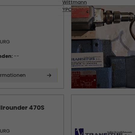
Wittmann
YPC-SOLENOID
BURG
nden:
--
ormationen
llrounder 470S
BURG