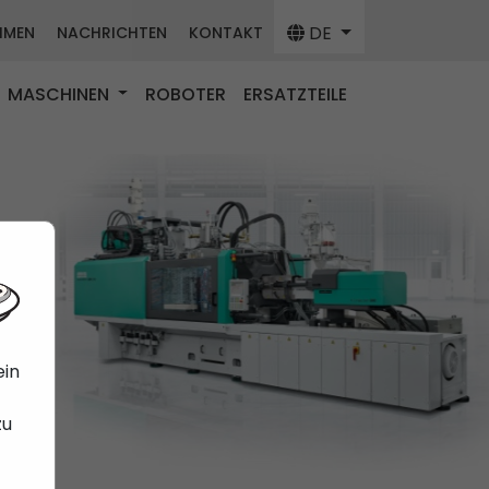
DE
HMEN
NACHRICHTEN
KONTAKT
MASCHINEN
ROBOTER
ERSATZTEILE
ein
zu