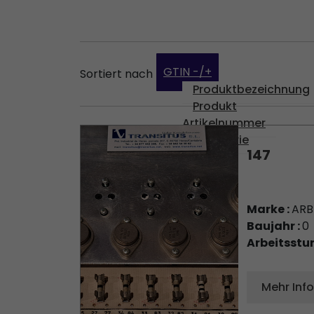
GTIN -/+
Sortiert nach
Produktbezeichnung
Produkt
Artikelnummer
Kategorie
147
Marke :
AR
Baujahr :
0
Arbeitsstu
Mehr Inf