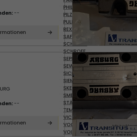
PHILIPS
nden:
--
PILZ
PULLS
REXROTH
ormationen
SAFEMASTER
SCHRACK
SCHROFF
SEPRO
SEW-USOCOME
SICK
SIEMENS
SKE
BURG
SMB
STÄUBLI
nden:
--
TEMP AG
VICKERS
ormationen
VOGEL
VOITH