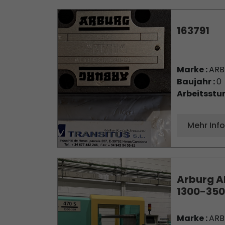
163791
Marke :
AR
Baujahr :
0
Arbeitsstu
Mehr Inf
Arburg A
1300-350
Marke :
AR