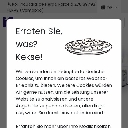
Pol. Industrial de Heras, Parcela 270
39792
DE
HERAS (Cantabria)
Menú
Erraten Sie,
was?
Kekse!
Marken ARBURG
Wir verwenden unbedingt erforderliche
Anfang
> Marken > ARBURG
Cookies, um Ihnen ein besseres Website-
Erlebnis zu bieten. Weitere Cookies würden
wir gerne nutzen, um die Leistung unserer
Website zu analysieren und unsere
Angebote zu personalisieren, allerdings
nur, wenn Sie damit einverstanden sind.
Erfahren Sie mehr über Ihre Möglichkeiten