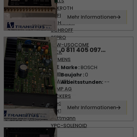
PULLS
REXROTH
SAFEMASTER
Mehr Informationen
SCHRACK
SCHROFF
SEPRO
SEW-USOCOME
0 811 405 097...
SICK
SIEMENS
SKE
Marke :
BOSCH
SMB
Baujahr :
0
STÄUBLI
Arbeitsstunden:
--
TEMP AG
VICKERS
VOGEL
Mehr Informationen
VOITH
Wittmann
YPC-SOLENOID