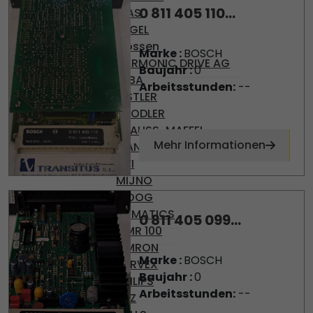
0 811 405 110...
DIAS
ENGEL
Gossen
Marke :
BOSCH
HARMONIC DRIVE AG
Baujahr :
0
KEBA
Arbeitsstunden:
--
KISTLER
KNODLER
KRAUSS-MAFFEI
Mehr Informationen
MANNESMAN
MFI
MIJNO
MOOG
NUMATICS
0 811 405 099...
OMR 100
OMRON
Marke :
BOSCH
PARVEX
Baujahr :
0
PHILIPS
Arbeitsstunden:
--
PILZ