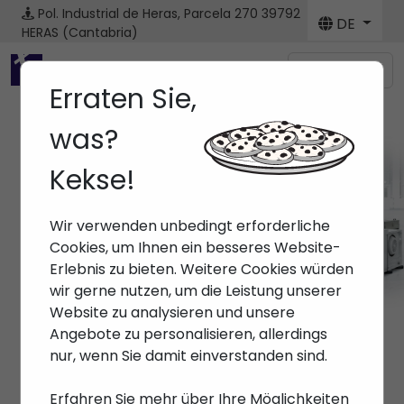
Pol. Industrial de Heras, Parcela 270
39792
DE
HERAS (Cantabria)
Menú
Erraten Sie,
was?
Kekse!
Marken ARBURG
Wir verwenden unbedingt erforderliche
Anfang
> Marken > ARBURG
Cookies, um Ihnen ein besseres Website-
Erlebnis zu bieten. Weitere Cookies würden
wir gerne nutzen, um die Leistung unserer
Website zu analysieren und unsere
Angebote zu personalisieren, allerdings
nur, wenn Sie damit einverstanden sind.
Erfahren Sie mehr über Ihre Möglichkeiten