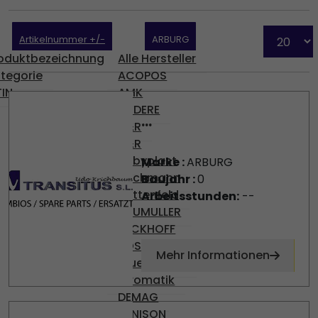
Artikelnummer +/-
ARBURG
oduktbezeichnung
Alle Hersteller
tegorie
ACOPOS
IN
AMK
ANDERE
...
B&R
B&R
Babyplast
Marke :
ARBURG
Bachmann
Baujahr :
0
Battenfeld
Arbeitsstunden:
--
BAUMULLER
BECKHOFF
BOSCH
Mehr Informationen
Brueninghaus
Hydromatik
DEMAG
DENISON