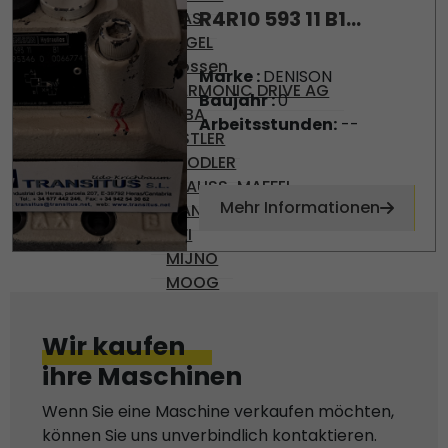
R4R10 593 11 B1...
DIAS
ENGEL
Gossen
Marke :
DENISON
HARMONIC DRIVE AG
Baujahr :
0
KEBA
Arbeitsstunden:
--
KISTLER
KNODLER
KRAUSS-MAFFEI
Mehr Informationen
MANNESMAN
MFI
MIJNO
MOOG
MOVACOLOR
NUMATICS
Wir kaufen
OMR 100
ihre Maschinen
OMRON
PARVEX
Wenn Sie eine Maschine verkaufen möchten,
PHILIPS
können Sie uns unverbindlich kontaktieren.