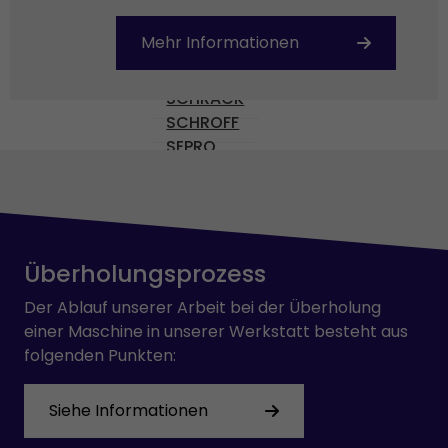
PILZ
PULLS
Mehr Informationen
REXROTH
SAFEMASTER
SCHRACK
SCHROFF
SEPRO
SEW-USOCOME
SICK
SIEMENS
SKE
SMB
Überholungsprozess
STÄUBLI
Der Ablauf unserer Arbeit bei der Überholung
TEMP AG
einer Maschine in unserer Werkstatt besteht aus
VICKERS
folgenden Punkten:
VOGEL
VOITH
Siehe Informationen
Wittmann
YPC-SOLENOID