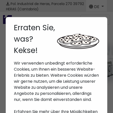
Pol. Industrial de Heras, Parcela 270
39792
DE
HERAS (Cantabria)
Menú
Erraten Sie,
was?
Kekse!
Marken ARBURG
Wir verwenden unbedingt erforderliche
Anfang
> Marken > ARBURG
Cookies, um Ihnen ein besseres Website-
Erlebnis zu bieten. Weitere Cookies würden
wir gerne nutzen, um die Leistung unserer
Website zu analysieren und unsere
Angebote zu personalisieren, allerdings
nur, wenn Sie damit einverstanden sind.
Erfahren Sie mehr über Ihre Möglichkeiten