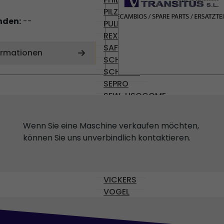
PILZ
nden:
--
PULLS
REXROTH
SAFEMASTER
ormationen
SCHRACK
SCHROFF
SEPRO
SEW-USOCOME
SICK
SIEMENS
Wenn Sie eine Maschine verkaufen möchten,
SKE
können Sie uns unverbindlich kontaktieren.
SMB
STÄUBLI
TEMP AG
VICKERS
VOGEL
VOITH
Wittmann