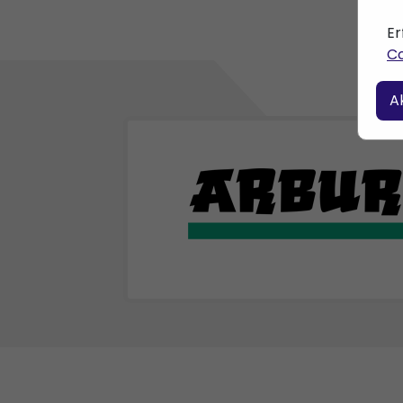
Er
Co
A