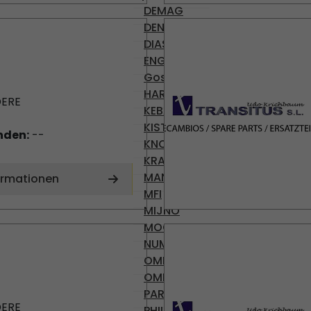
DEMAG
DENISON
DIAS
ENGEL
Gossen
HARMONIC DRIVE AG
ERE
KEBA
KISTLER
nden:
--
KNODLER
KRAUSS-MAFFEI
MANNESMAN
ormationen
MFI
MIJNO
MOOG
NUMATICS
OMR 100
OMRON
PARVEX
ERE
PHILIPS