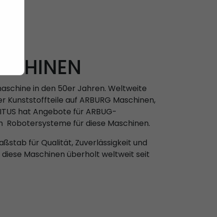
ASCHINEN
maschine in den 50er Jahren. Weltweite
er Kunststoffteile auf ARBURG Maschinen,
SITUS hat Angebote für ARBUG-
h Robotersysteme für diese Maschinen.
stab für Qualität, Zuverlässigkeit und
en diese Maschinen überholt weltweit seit