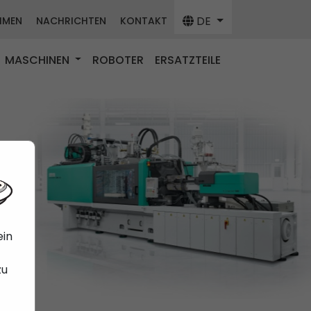
DE
HMEN
NACHRICHTEN
KONTAKT
MASCHINEN
ROBOTER
ERSATZTEILE
ein
zu