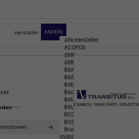
ANDERE
Hersteller:
Alle Hersteller
ACOPOS
AMK
ARBURG
B&R
B&R
Babyplast
Bachmann
ERE
Battenfeld
BAUMULLER
nden:
--
BECKHOFF
BOSCH
ormationen
Brueninghaus
Hydromatik