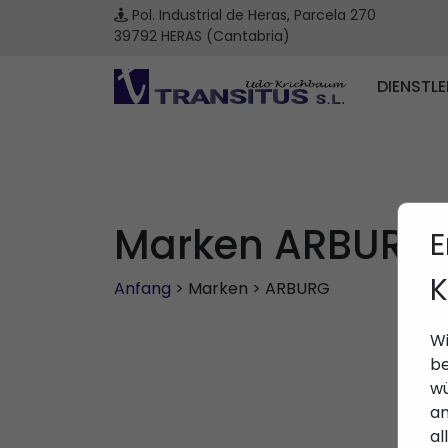
Pol. Industrial de Heras, Parcela 270
39792 HERAS (Cantabria)
DIENSTL
Marken ARBURG
E
K
Anfang
> Marken > ARBURG
Wi
be
wü
an
al