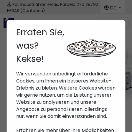
Pol. Industrial de Heras, Parcela 270
39792
DE
HERAS (Cantabria)
Menú
Erraten Sie,
was?
Kekse!
Marken ARBURG
Wir verwenden unbedingt erforderliche
Anfang
> Marken > ARBURG
Cookies, um Ihnen ein besseres Website-
Erlebnis zu bieten. Weitere Cookies würden
wir gerne nutzen, um die Leistung unserer
Website zu analysieren und unsere
Angebote zu personalisieren, allerdings
nur, wenn Sie damit einverstanden sind.
Erfahren Sie mehr über Ihre Möglichkeiten