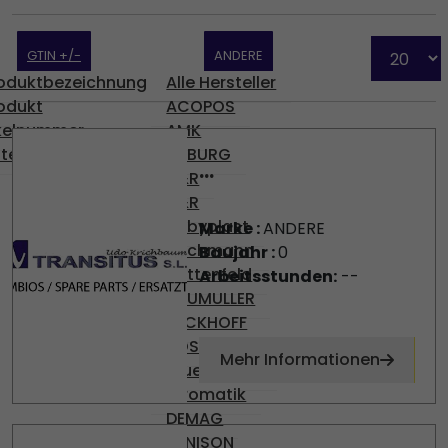
GTIN +/-
ANDERE
oduktbezeichnung
Alle Hersteller
odukt
ACOPOS
ikelnummer
AMK
tegorie
ARBURG
...
B&R
B&R
Babyplast
Marke :
ANDERE
Bachmann
Baujahr :
0
Battenfeld
Arbeitsstunden:
--
BAUMULLER
BECKHOFF
BOSCH
Mehr Informationen
Brueninghaus
Hydromatik
DEMAG
DENISON