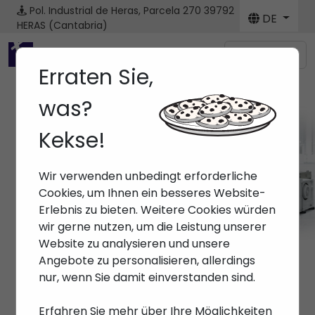
Pol. Industrial de Heras, Parcela 270
39792
DE
HERAS (Cantabria)
Menú
Erraten Sie,
was?
Kekse!
Maschine
Wir verwenden unbedingt erforderliche
Anfang
> Maschinen
Cookies, um Ihnen ein besseres Website-
Erlebnis zu bieten. Weitere Cookies würden
wir gerne nutzen, um die Leistung unserer
Website zu analysieren und unsere
Angebote zu personalisieren, allerdings
nur, wenn Sie damit einverstanden sind.
Erfahren Sie mehr über Ihre Möglichkeiten