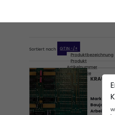
Er
* Lassen Sie das Suchfeld leer um alle Produkte zu find
Co
einen Suchbegriff ein, um ein bestimmtes Produkt zu fi
A
GTIN -/+
Sortiert nach
Produktbezeichnung
Produkt
Artikelnummer
Kategorie
KRAUSS M
Marke :
KRA
Baujahr :
0
Arbeitsstu