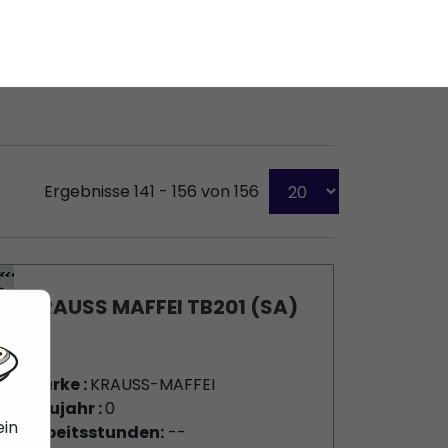
Ergebnisse 141 - 156 von 156
KRAUSS MAFFEI TB201 (SA)
Marke :
KRAUSS-MAFFEI
Baujahr :
0
Arbeitsstunden:
--