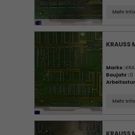
Mehr Inf
KRAUSS M
Marke :
KRA
Baujahr :
0
Arbeitsstu
Mehr Inf
KRAUSS M