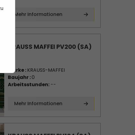
Mehr Informationen
KRAUSS MAFFEI PV200 (SA)
Marke :
KRAUSS-MAFFEI
Baujahr :
0
Arbeitsstunden:
--
Mehr Informationen