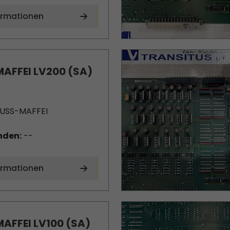
ormationen
AFFEI LV200 (SA)
USS-MAFFEI
nden:
--
ormationen
AFFEI LV100 (SA)