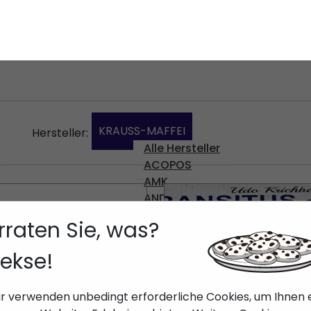
fahren Sie mehr über Ihre Möglichkeiten in unserem
en, oder geben Sie
okie-Richtlinie
nden.
kzeptiere alles
Cookies konfigurieren
KRAUSS-MAFFEI
Hersteller:
Alle Hersteller
ACOPOS
AMK
ANDERE
AFFEI US101 (SA)
ARBURG
B&R
B&R
Babyplast
USS-MAFFEI
Bachmann
Battenfeld
nden:
--