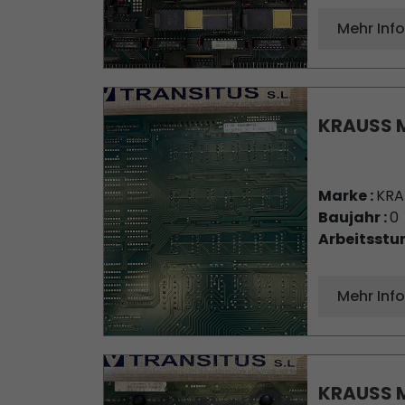
Mehr Inf
KRAUSS M
Marke :
KRA
Baujahr :
0
Arbeitsstu
Mehr Inf
KRAUSS M