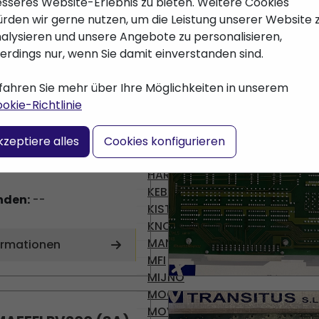
BAUMULLER
BECKHOFF
ormationen
BOSCH
Brueninghaus
Hydromatik
DEMAG
DENISON
AFFEI SK201 (SA)
DIAS
ENGEL
Gossen
USS-MAFFEI
HARMONIC DRIVE AG
KEBA
nden:
--
KISTLER
KNODLER
MANNESMAN
ormationen
MFI
MIJNO
MOOG
MOVACOLOR