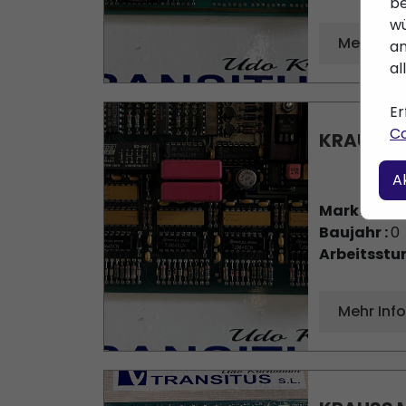
Mehr Inf
KRAUSS M
Marke :
KRA
Baujahr :
0
Arbeitsstu
Mehr Inf