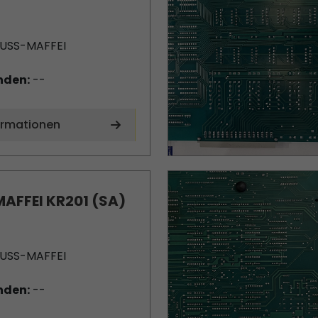
USS-MAFFEI
nden:
--
ormationen
AFFEI KR201 (SA)
USS-MAFFEI
nden:
--