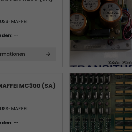
USS-MAFFEI
nden:
--
ormationen
AFFEI MC300 (SA)
USS-MAFFEI
nden:
--