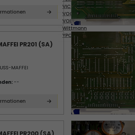
VICKERS
ormationen
VOGEL
VOITH
Wittmann
YPC-SOLENOID
AFFEI PR201 (SA)
USS-MAFFEI
nden:
--
ormationen
AFFEI PR200 (SA)