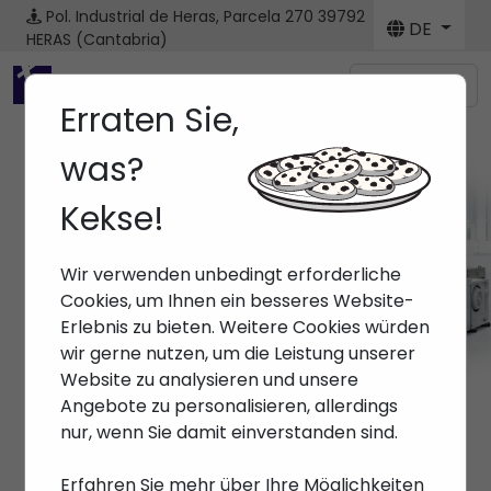
Pol. Industrial de Heras, Parcela 270
39792
DE
HERAS (Cantabria)
Menú
Erraten Sie,
was?
Kekse!
Maschine
Wir verwenden unbedingt erforderliche
Anfang
> Maschinen
Cookies, um Ihnen ein besseres Website-
Erlebnis zu bieten. Weitere Cookies würden
wir gerne nutzen, um die Leistung unserer
Website zu analysieren und unsere
Angebote zu personalisieren, allerdings
nur, wenn Sie damit einverstanden sind.
Erfahren Sie mehr über Ihre Möglichkeiten