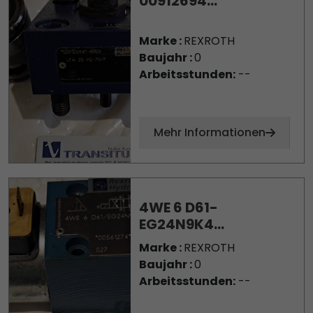
00912694...
Marke :
REXROTH
Baujahr :
0
Arbeitsstunden:
--
Mehr Informationen
4WE 6 D61-
EG24N9K4...
Marke :
REXROTH
Baujahr :
0
Arbeitsstunden:
--