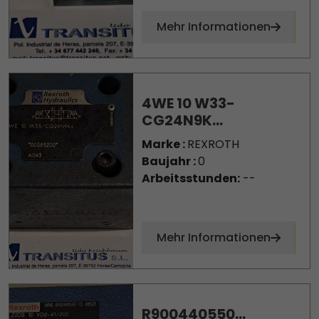
Mehr Informationen
4WE 10 W33-
CG24N9K...
Marke :
REXROTH
Baujahr :
0
Arbeitsstunden:
--
Mehr Informationen
R900440550...