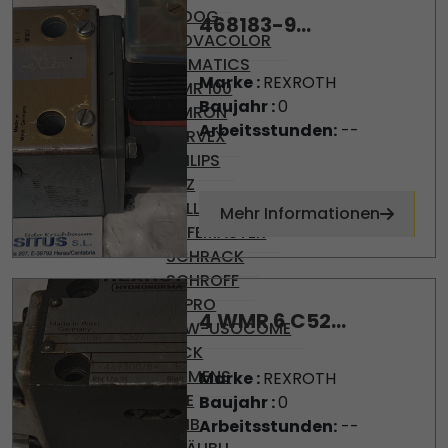
MOOG
468183-9...
MOVACOLOR
NUMATICS
Marke :
REXROTH
OMR 100
Baujahr :
0
OMRON
Arbeitsstunden:
--
PARVEX
PHILIPS
PILZ
PULLS
Mehr Informationen
SAFEMASTER
SCHRACK
SCHROFF
SEPRO
4 WMR 6 C52...
SEW-USOCOME
SICK
SIEMENS
Marke :
REXROTH
SKE
Baujahr :
0
SMB
Arbeitsstunden:
--