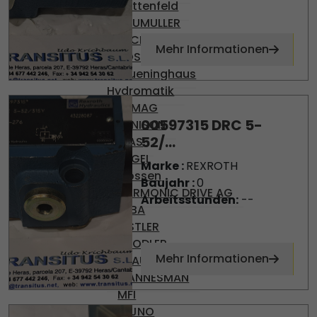
Battenfeld
BAUMULLER
BECKHOFF
Mehr Informationen
BOSCH
Brueninghaus
Hydromatik
DEMAG
00597315 DRC 5-
DENISON
52/...
DIAS
ENGEL
Marke :
REXROTH
Gossen
Baujahr :
0
HARMONIC DRIVE AG
Arbeitsstunden:
--
KEBA
KISTLER
KNODLER
Mehr Informationen
KRAUSS-MAFFEI
MANNESMAN
MFI
MIJNO