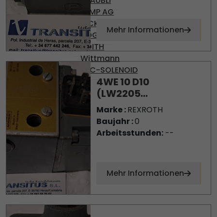
STÄUBLI
TEMP AG
VICKERS
Mehr Informationen
VOGEL
VOITH
Wittmann
YPC-SOLENOID
4WE 10 D10
(LW2205...
Marke :
REXROTH
Baujahr :
0
Arbeitsstunden:
--
Mehr Informationen