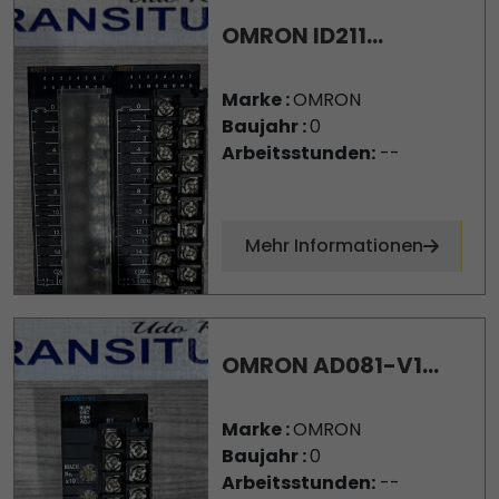
OMRON ID211...
Marke :
OMRON
Baujahr :
0
Arbeitsstunden:
--
Mehr Informationen
OMRON AD081-V1...
Marke :
OMRON
Baujahr :
0
Arbeitsstunden:
--