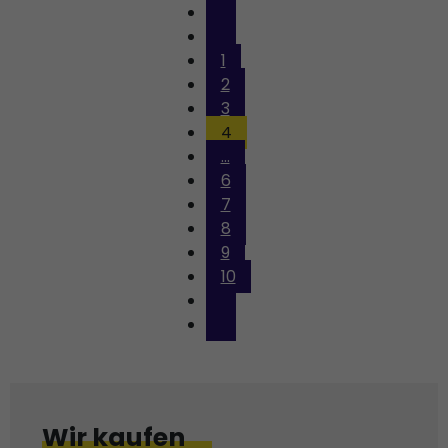
1
2
3
4
...
6
7
8
9
10
Wir kaufen