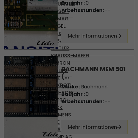
Baujahr :
0
BAUMULLER
Arbeitsstunden:
--
BOSCH
DEMAG
ENGEL
Gossen
Mehr Informationen
KEBA
KISTLER
KRAUSS-MAFFEI
OMRON
BACHMANN MEM 501
PHILIPS
(...
PILZ
REXROTH
Marke :
Bachmann
SCHROFF
Baujahr :
0
SEPRO
Arbeitsstunden:
--
SICK
SIEMENS
SKE
Mehr Informationen
STÄUBLI
TEMP AG