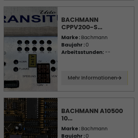
BACHMANN
CPPV200-S...
Marke :
Bachmann
Baujahr :
0
Arbeitsstunden:
--
Mehr Informationen
BACHMANN A10500
10...
Marke :
Bachmann
Baujahr :
0