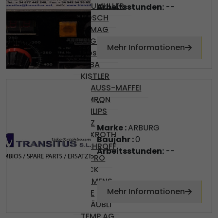
BAUMULLER
Arbeitsstunden:
--
BOSCH
DEMAG
ENGEL
Mehr Informationen
Gossen
KEBA
KISTLER
KRAUSS-MAFFEI
...
OMRON
PHILIPS
PILZ
Marke :
ARBURG
REXROTH
Baujahr :
0
SCHROFF
Arbeitsstunden:
--
SEPRO
SICK
SIEMENS
Mehr Informationen
SKE
STÄUBLI
TEMP AG