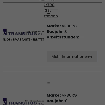
VICKERS
VOGEL
...
Wittmann
Marke :
ARBURG
Baujahr :
0
Arbeitsstunden:
--
Mehr Informationen
...
Marke :
ARBURG
Baujahr :
0