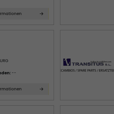
ormationen
BURG
nden:
--
ormationen