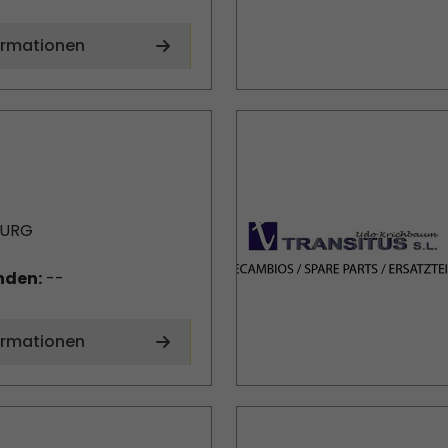
ormationen
BURG
nden:
--
ormationen