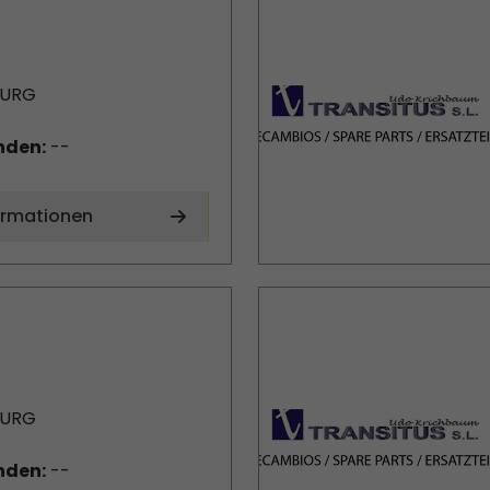
BURG
nden:
--
ormationen
BURG
nden:
--