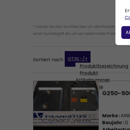
Er
Co
* Lassen Sie das Suchfeld leer um alle Produkte zu find
A
einen Suchbegriff ein, um ein bestimmtes Produkt zu fi
GTIN -/+
Sortiert nach
Produktbezeichnung
Produkt
Artikelnummer
Kategorie
G250-50
Marke :
AR
Baujahr :
0
Arbeitsstu