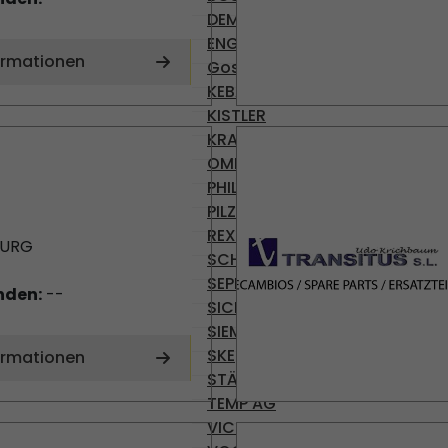
DEMAG
ENGEL
ormationen
Gossen
KEBA
KISTLER
KRAUSS-MAFFEI
OMRON
PHILIPS
PILZ
REXROTH
BURG
SCHROFF
SEPRO
nden:
--
SICK
SIEMENS
SKE
ormationen
STÄUBLI
TEMP AG
VICKERS