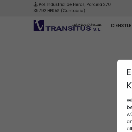
Pol. Industrial de Heras, Parcela 270
39792 HERAS (Cantabria)
DIENSTL
E
K
Wi
be
wü
an
al