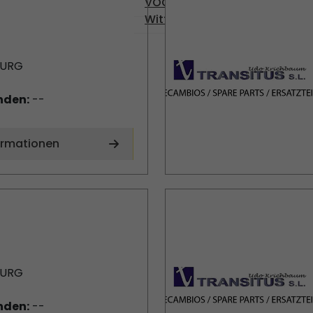
VOGEL
Wittmann
BURG
nden:
--
ormationen
BURG
nden:
--