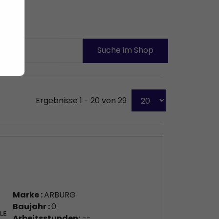
Ergebnisse 1 - 20 von 29
Marke :
ARBURG
Baujahr :
0
Arbeitsstunden:
--