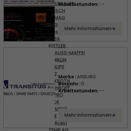
BAUMULLER
Arbeitsstunden:
--
BOSCH
DEMAG
ENGEL
Mehr Informationen
Gossen
KEBA
KISTLER
KRAUSS-MAFFEI
...
OMRON
PHILIPS
PILZ
Marke :
ARBURG
REXROTH
Baujahr :
0
SCHROFF
Arbeitsstunden:
--
SEPRO
SICK
SIEMENS
Mehr Informationen
SKE
STÄUBLI
TEMP AG