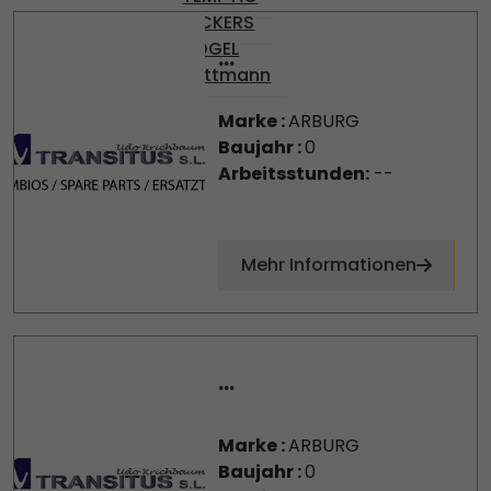
VICKERS
VOGEL
...
Wittmann
Marke :
ARBURG
Baujahr :
0
Arbeitsstunden:
--
Mehr Informationen
...
Marke :
ARBURG
Baujahr :
0