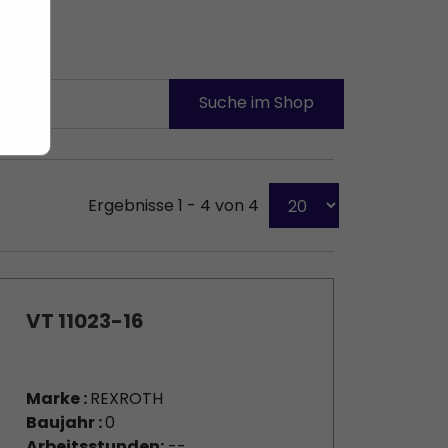
Ergebnisse 1 - 4 von 4
VT 11023-16
Marke :
REXROTH
Baujahr :
0
Arbeitsstunden:
--