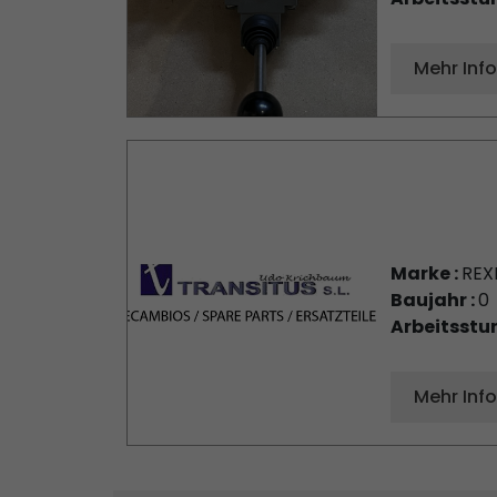
Mehr Inf
Marke :
REX
Baujahr :
0
Arbeitsstu
Mehr Inf