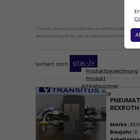
Er
Co
* Lassen Sie das Suchfeld leer um alle Produkte zu find
A
einen Suchbegriff ein, um ein bestimmtes Produkt zu fi
GTIN -/+
Sortiert nach
Produktbezeichnung
Produkt
Artikelnummer
Kategorie
PNEUMAT
REXROTH
Marke :
REX
Baujahr :
0
Arbeitsstu