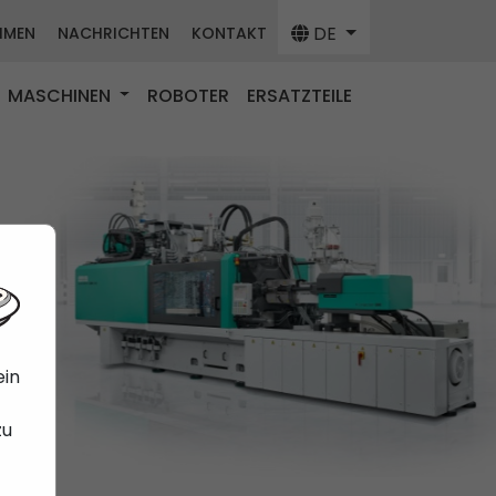
DE
HMEN
NACHRICHTEN
KONTAKT
MASCHINEN
ROBOTER
ERSATZTEILE
ein
zu