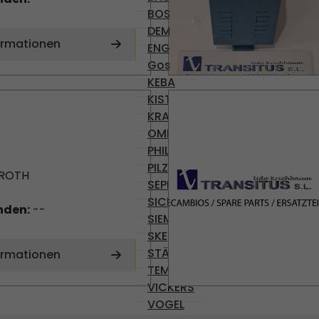
BOSCH
DEMAG
ormationen
ENGEL
Gossen
KEBA
KISTLER
KRAUSS-MAFFEI
OMRON
PHILIPS
PILZ
ROTH
SEPRO
SICK
nden:
--
SIEMENS
SKE
STÄUBLI
ormationen
TEMP AG
VICKERS
VOGEL