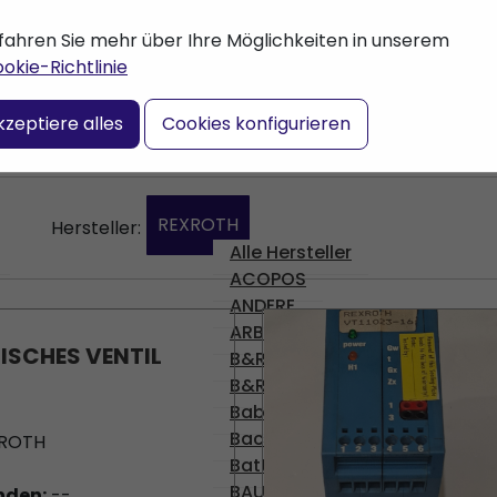
fahren Sie mehr über Ihre Möglichkeiten in unserem
okie-Richtlinie
en, oder geben Sie
kzeptiere alles
Cookies konfigurieren
nden.
REXROTH
Hersteller:
Alle Hersteller
ACOPOS
ANDERE
ARBURG
ISCHES VENTIL
B&R
B&R
Babyplast
Bachmann
ROTH
Battenfeld
BAUMULLER
nden:
--