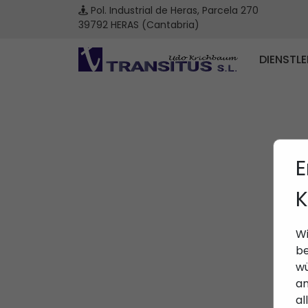
Pol. Industrial de Heras, Parcela 270
39792 HERAS (Cantabria)
DIENSTL
E
K
Wi
be
wü
an
al