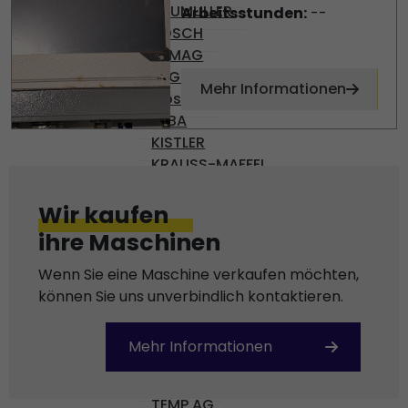
BAUMULLER
Arbeitsstunden:
--
BOSCH
DEMAG
ENGEL
Mehr Informationen
Gossen
KEBA
KISTLER
KRAUSS-MAFFEI
OMRON
PHILIPS
Wir kaufen
PILZ
ihre Maschinen
REXROTH
SCHROFF
Wenn Sie eine Maschine verkaufen möchten,
SEPRO
können Sie uns unverbindlich kontaktieren.
SICK
SIEMENS
Mehr Informationen
SKE
STÄUBLI
TEMP AG