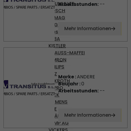
BAUMULLER
Arbeitsstunden:
--
BOSCH
DEMAG
ENGEL
Mehr Informationen
Gossen
KEBA
KISTLER
KRAUSS-MAFFEI
...
OMRON
PHILIPS
PILZ
Marke :
ANDERE
REXROTH
Baujahr :
0
SEPRO
Arbeitsstunden:
--
SICK
SIEMENS
SKE
Mehr Informationen
STÄUBLI
TEMP AG
VICKERS