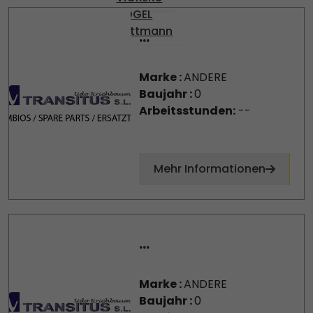
VOGEL
Wittmann
...
Marke :
ANDERE
Baujahr :
0
Arbeitsstunden:
--
Mehr Informationen
...
Marke :
ANDERE
Baujahr :
0