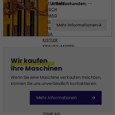
Battenfeld
Arbeitsstunden:
--
BOSCH
DEMAG
ENGEL
Mehr Informationen
Gossen
KEBA
KISTLER
KRAUSS-MAFFEI
OMRON
PHILIPS
Wir kaufen
PILZ
ihre Maschinen
REXROTH
SCHROFF
Wenn Sie eine Maschine verkaufen möchten,
SEPRO
können Sie uns unverbindlich kontaktieren.
SICK
SIEMENS
Mehr Informationen
SKE
STÄUBLI
TEMP AG