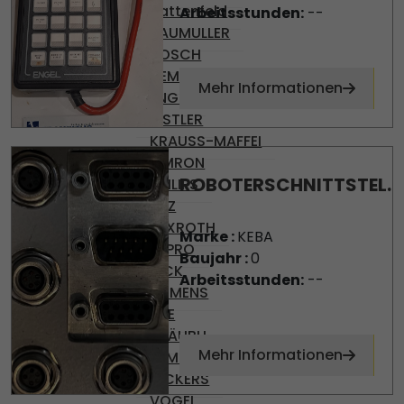
Battenfeld
Arbeitsstunden:
--
BAUMULLER
BOSCH
DEMAG
Mehr Informationen
ENGEL
KISTLER
KRAUSS-MAFFEI
OMRON
ROBOTERSCHNITTSTEL...
PHILIPS
PILZ
REXROTH
Marke :
KEBA
SEPRO
Baujahr :
0
SICK
Arbeitsstunden:
--
SIEMENS
SKE
STÄUBLI
Mehr Informationen
TEMP AG
VICKERS
VOGEL