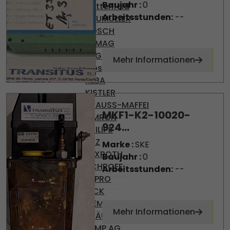
Baujahr :
0
Battenfeld
Arbeitsstunden:
--
BAUMULLER
BOSCH
DEMAG
ENGEL
Mehr Informationen
Gossen
KEBA
KISTLER
KRAUSS-MAFFEI
MKF1-K2-10020-
OMRON
924...
PHILIPS
PILZ
Marke :
SKE
REXROTH
Baujahr :
0
SCHROFF
Arbeitsstunden:
--
SEPRO
SICK
SIEMENS
Mehr Informationen
STÄUBLI
TEMP AG