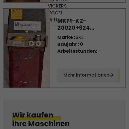
VICKERS
VOGEL
Wittmann
MKF1-K2-
20020+924...
Marke :
SKE
Baujahr :
0
Arbeitsstunden:
--
Mehr Informationen
Wir kaufen
ihre Maschinen