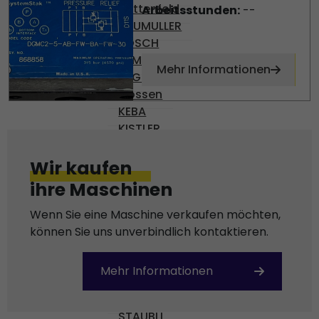
Battenfeld
Arbeitsstunden:
--
BAUMULLER
BOSCH
DEMAG
Mehr Informationen
ENGEL
Gossen
KEBA
KISTLER
KRAUSS-MAFFEI
OMRON
Wir kaufen
PHILIPS
ihre Maschinen
PILZ
REXROTH
Wenn Sie eine Maschine verkaufen möchten,
SCHROFF
können Sie uns unverbindlich kontaktieren.
SEPRO
SICK
Mehr Informationen
SIEMENS
SKE
STÄUBLI