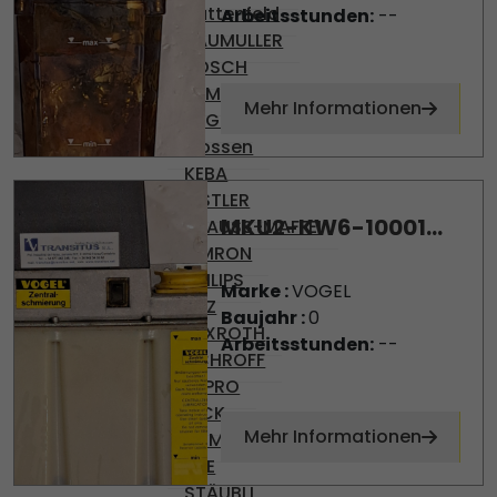
Battenfeld
Arbeitsstunden:
--
BAUMULLER
BOSCH
DEMAG
Mehr Informationen
ENGEL
Gossen
KEBA
KISTLER
MKU2-KW6-10001...
KRAUSS-MAFFEI
OMRON
PHILIPS
Marke :
VOGEL
PILZ
Baujahr :
0
REXROTH
Arbeitsstunden:
--
SCHROFF
SEPRO
SICK
Mehr Informationen
SIEMENS
SKE
STÄUBLI