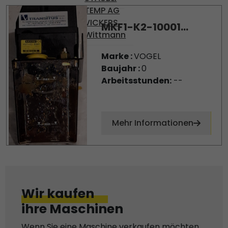
TEMP AG
VICKERS
MKF1-K2-10001...
Wittmann
Marke :
VOGEL
Baujahr :
0
Arbeitsstunden:
--
Mehr Informationen
Wir kaufen
ihre Maschinen
Wenn Sie eine Maschine verkaufen möchten,