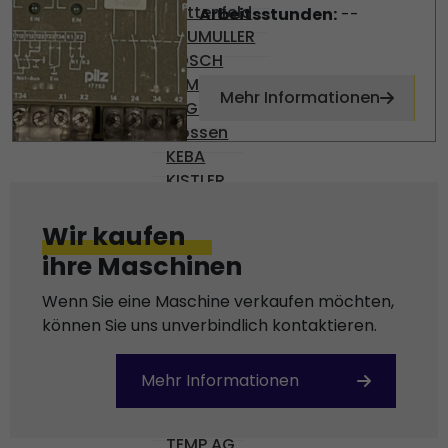
Battenfeld
Arbeitsstunden:
--
BAUMULLER
BOSCH
DEMAG
Mehr Informationen
ENGEL
Gossen
KEBA
KISTLER
KRAUSS-MAFFEI
OMRON
Wir kaufen
PHILIPS
ihre Maschinen
REXROTH
SCHROFF
Wenn Sie eine Maschine verkaufen möchten,
SEPRO
können Sie uns unverbindlich kontaktieren.
SICK
SIEMENS
Mehr Informationen
SKE
STÄUBLI
TEMP AG