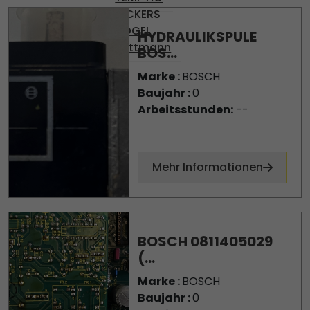
VICKERS
VOGEL
HYDRAULIKSPULE
Wittmann
BOS...
Marke :
BOSCH
Baujahr :
0
Arbeitsstunden:
--
Mehr Informationen
BOSCH 0811405029
(...
Marke :
BOSCH
Baujahr :
0