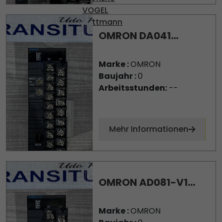
VOGEL
Wittmann
OMRON DA041...
Marke :
OMRON
Baujahr :
0
Arbeitsstunden:
--
Mehr Informationen
OMRON AD081-V1...
Marke :
OMRON