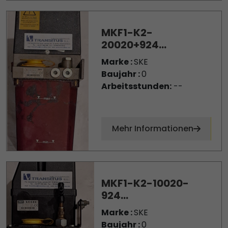
MKF1-K2-
20020+924...
Marke :
SKE
Baujahr :
0
Arbeitsstunden:
--
Mehr Informationen
MKF1-K2-10020-
924...
Marke :
SKE
Baujahr :
0