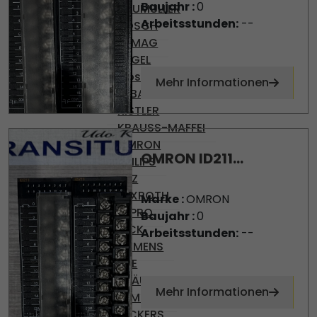
Baujahr :
0
BAUMULLER
Arbeitsstunden:
--
BOSCH
DEMAG
ENGEL
Gossen
Mehr Informationen
KEBA
KISTLER
KRAUSS-MAFFEI
OMRON
OMRON ID211...
PHILIPS
PILZ
REXROTH
Marke :
OMRON
SEPRO
Baujahr :
0
SICK
Arbeitsstunden:
--
SIEMENS
SKE
STÄUBLI
Mehr Informationen
TEMP AG
VICKERS