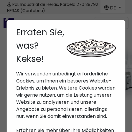
Pol. Industrial de Heras, Parcela 270
39792
DE
HERAS (Cantabria)
Menú
Erraten Sie,
was?
Kekse!
Roboter
Wir verwenden unbedingt erforderliche
Anfang
> Roboter
Cookies, um Ihnen ein besseres Website-
Erlebnis zu bieten. Weitere Cookies würden
wir gerne nutzen, um die Leistung unserer
Website zu analysieren und unsere
Angebote zu personalisieren, allerdings
nur, wenn Sie damit einverstanden sind.
Erfahren Sie mehr über Ihre Möglichkeiten