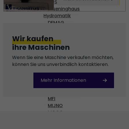
BOSCH
Brueninghaus
Hydromatik
DEMAG
DENISON
DIAS
Wir kaufen
ENGEL
ihre Maschinen
Gossen
HARMONIC DRIVE AG
Wenn Sie eine Maschine verkaufen möchten,
KEBA
können Sie uns unverbindlich kontaktieren.
KISTLER
KNODLER
Mehr Informationen
KRAUSS-MAFFEI
MANNESMAN
MFI
MIJNO
MOOG
MOVACOLOR
NUMATICS