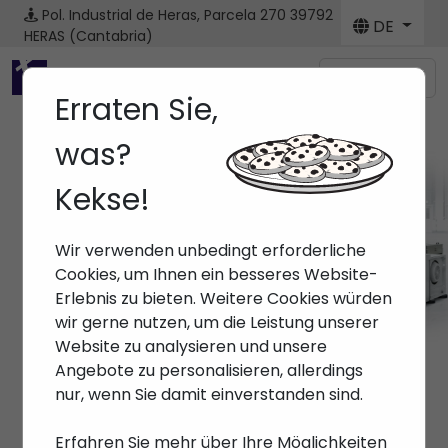
Pol. Industrial de Heras, Parcela 270
39792
DE
HERAS (Cantabria)
Menú
Erraten Sie,
was?
Kekse!
Marken
Wir verwenden unbedingt erforderliche
Anfang
> Marken >
Cookies, um Ihnen ein besseres Website-
Erlebnis zu bieten. Weitere Cookies würden
wir gerne nutzen, um die Leistung unserer
Website zu analysieren und unsere
Angebote zu personalisieren, allerdings
nur, wenn Sie damit einverstanden sind.
Erfahren Sie mehr über Ihre Möglichkeiten