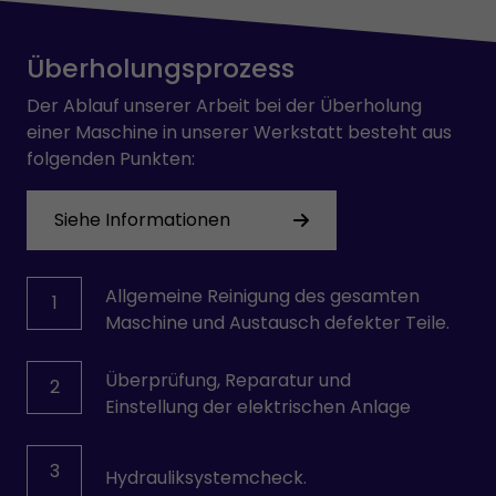
OMRON
PARVEX
Überholungsprozess
PHILIPS
PILZ
Der Ablauf unserer Arbeit bei der Überholung
PULLS
einer Maschine in unserer Werkstatt besteht aus
REXROTH
folgenden Punkten:
SAFEMASTER
SCHRACK
Siehe Informationen
SCHROFF
SEPRO
SEW-USOCOME
Allgemeine Reinigung des gesamten
1
SICK
Maschine und Austausch defekter Teile.
SIEMENS
SKE
Überprüfung, Reparatur und
2
SMB
Einstellung der elektrischen Anlage
STÄUBLI
TEMP AG
VICKERS
3
Hydrauliksystemcheck.
VOGEL