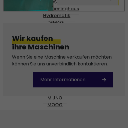
BOSCH
Brueninghaus
Hydromatik
DEMAG
DENISON
DIAS
Wir kaufen
ENGEL
ihre Maschinen
Gossen
HARMONIC DRIVE AG
Wenn Sie eine Maschine verkaufen möchten,
KEBA
können Sie uns unverbindlich kontaktieren.
KISTLER
KRAUSS-MAFFEI
Mehr Informationen
MANNESMAN
MFI
MIJNO
MOOG
MOVACOLOR
NUMATICS
OMR 100