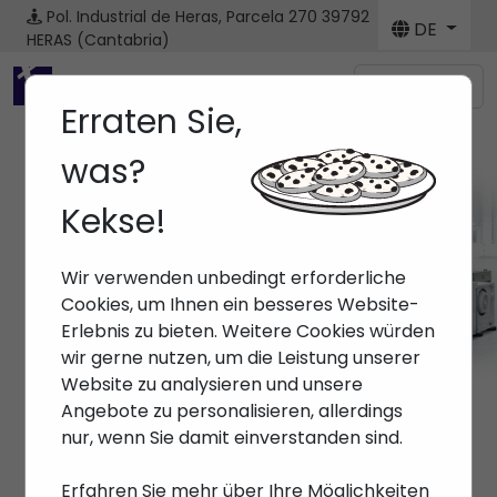
Pol. Industrial de Heras, Parcela 270
39792
DE
HERAS (Cantabria)
Menú
Erraten Sie,
was?
Kekse!
Marken
Wir verwenden unbedingt erforderliche
Anfang
> Marken >
Cookies, um Ihnen ein besseres Website-
Erlebnis zu bieten. Weitere Cookies würden
wir gerne nutzen, um die Leistung unserer
Website zu analysieren und unsere
Angebote zu personalisieren, allerdings
nur, wenn Sie damit einverstanden sind.
Erfahren Sie mehr über Ihre Möglichkeiten