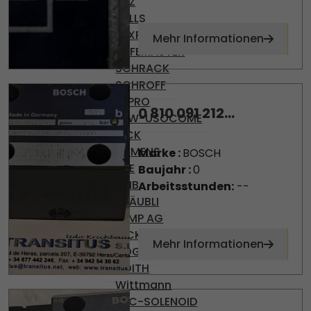
PILZ
PULLS
REXROTH
Mehr Informationen
SAFEMASTER
SCHRACK
SCHROFF
SEPRO
0 810 091 212...
SEW-USOCOME
SICK
SIEMENS
Marke :
BOSCH
SKE
Baujahr :
0
SMB
Arbeitsstunden:
--
STÄUBLI
TEMP AG
VICKERS
Mehr Informationen
VOGEL
VOITH
Wittmann
YPC-SOLENOID