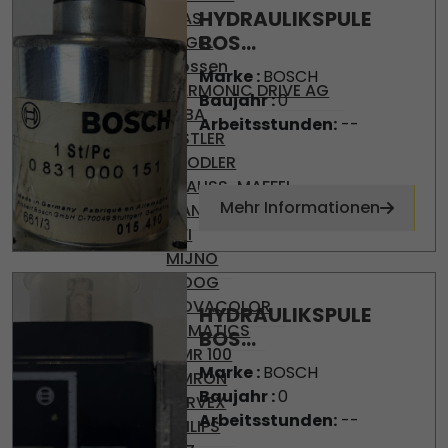
HYDRAULIKSPULE
DIAS
BOS...
ENGEL
Gossen
Marke :
BOSCH
HARMONIC DRIVE AG
Baujahr :
0
KEBA
Arbeitsstunden:
--
KISTLER
KNODLER
KRAUSS-MAFFEI
Mehr Informationen
MANNESMAN
MFI
MIJNO
MOOG
MOVACOLOR
HYDRAULIKSPULE
NUMATICS
BOS...
OMR 100
Marke :
BOSCH
OMRON
Baujahr :
0
PARVEX
Arbeitsstunden:
--
PHILIPS