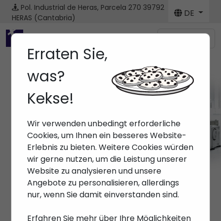
Pol. Industrial de Heras, Parcela 270
39792
DE
HERAS (Cantabria)
Menú
Erraten Sie,
was?
Kekse!
Marken ARBURG
Wir verwenden unbedingt erforderliche
Anfang
> Marken > ARBURG
Cookies, um Ihnen ein besseres Website-
Erlebnis zu bieten. Weitere Cookies würden
wir gerne nutzen, um die Leistung unserer
Website zu analysieren und unsere
Angebote zu personalisieren, allerdings
nur, wenn Sie damit einverstanden sind.
Erfahren Sie mehr über Ihre Möglichkeiten