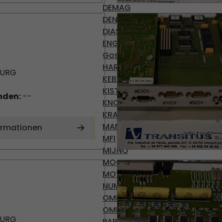
DEMAG
DENISON
DIAS
ENGEL
Gossen
HARMONIC DRIVE AG
BURG
KEBA
KISTLER
nden:
--
KNODLER
KRAUSS-MAFFEI
MANNESMAN
ormationen
MFI
MIJNO
MOOG
MOVACOLOR
NUMATICS
OMR 100
OMRON
BURG
PARVEX