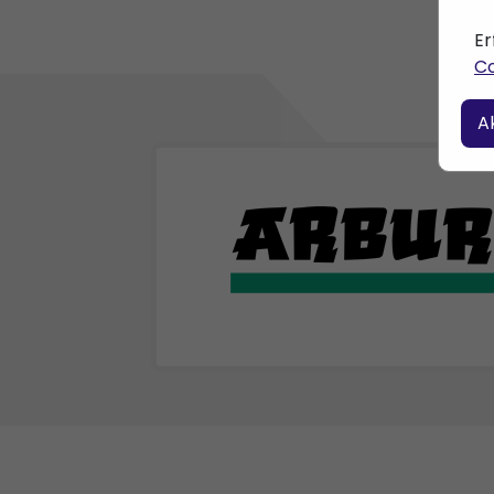
Er
Co
A