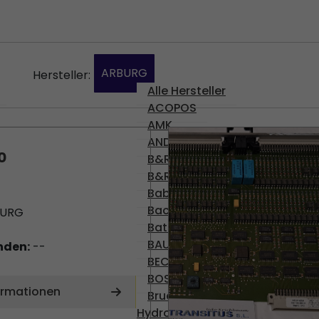
ARBURG
Hersteller:
Alle Hersteller
ACOPOS
AMK
ANDERE
0
B&R
B&R
Babyplast
Bachmann
BURG
Battenfeld
BAUMULLER
nden:
--
BECKHOFF
BOSCH
ormationen
Brueninghaus
Hydromatik