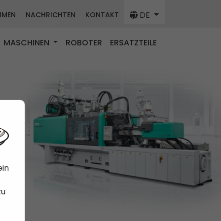
DE
HMEN
NACHRICHTEN
KONTAKT
MASCHINEN
ROBOTER
ERSATZTEILE
ein
zu