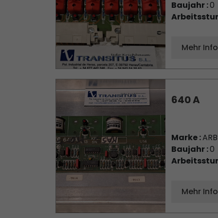
Baujahr :
0
Arbeitsstu
Mehr Inf
640 A
Marke :
AR
Baujahr :
0
Arbeitsstu
Mehr Inf