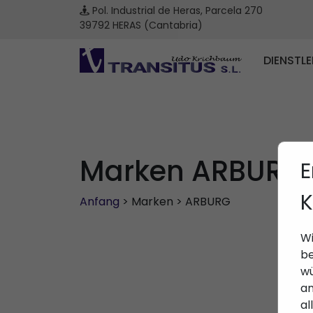
Pol. Industrial de Heras, Parcela 270
39792 HERAS (Cantabria)
DIENSTL
Marken ARBURG
E
K
Anfang
> Marken > ARBURG
Wi
be
wü
an
al