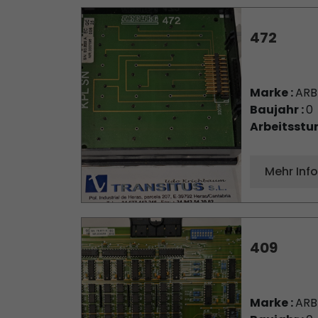
472
Marke :
AR
Baujahr :
0
Arbeitsstu
Mehr Inf
409
Marke :
AR