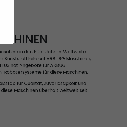
ASCHINEN
maschine in den 50er Jahren. Weltweite
er Kunststoffteile auf ARBURG Maschinen,
SITUS hat Angebote für ARBUG-
h Robotersysteme für diese Maschinen.
stab für Qualität, Zuverlässigkeit und
en diese Maschinen überholt weltweit seit