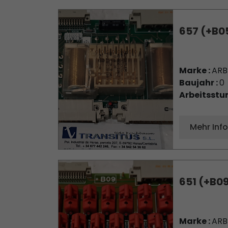
657 (+B0
Marke :
AR
Baujahr :
0
Arbeitsstu
Mehr Inf
651 (+B0
Marke :
AR