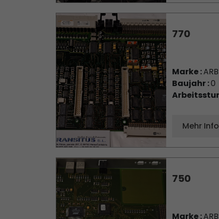
770
Marke :
AR
Baujahr :
0
Arbeitsstu
Mehr Inf
750
Marke :
AR