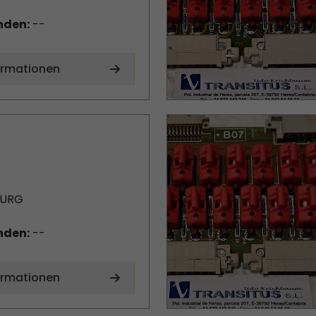
nden:
--
ormationen
BURG
nden:
--
ormationen