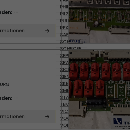
PHILIPS
nden:
--
PILZ
PULLS
REXROTH
ormationen
SAFEMASTER
SCHRACK
SCHROFF
SEPRO
SEW-USOCOME
SICK
SIEMENS
SKE
BURG
SMB
STÄUBLI
nden:
--
TEMP AG
VICKERS
ormationen
VOGEL
VOITH