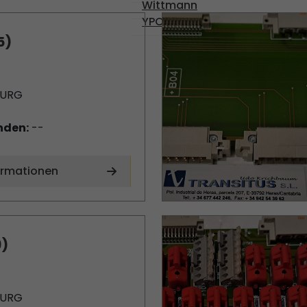
Wittmann
YPC-SOLENOID
5)
BURG
nden:
--
ormationen
9)
BURG