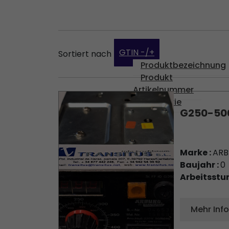
GTIN -/+
Sortiert nach
Produktbezeichnung
Produkt
Artikelnummer
Kategorie
G250-50
Marke :
AR
Baujahr :
0
Arbeitsstu
Mehr Inf