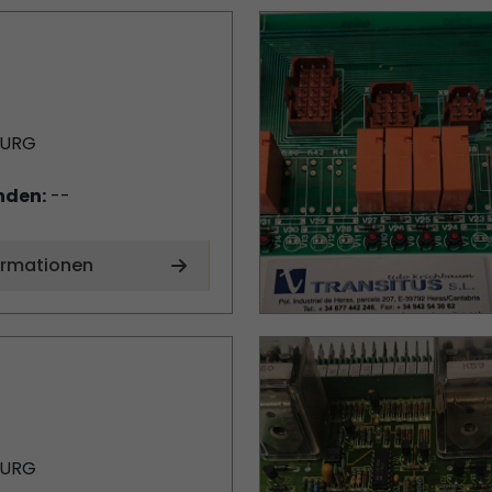
BURG
nden:
--
ormationen
BURG