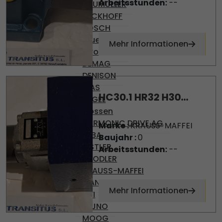
Arbeitsstunden:
--
BAUMULLER
BECKHOFF
BOSCH
Brueninghaus
Mehr Informationen
Hydromatik
DEMAG
DENISON
DIAS
HC30.1 HR32 H30...
ENGEL
Gossen
HARMONIC DRIVE AG
Marke :
KRAUSS-MAFFEI
KEBA
Baujahr :
0
KISTLER
Arbeitsstunden:
--
KNODLER
KRAUSS-MAFFEI
MANNESMAN
Mehr Informationen
MFI
MIJNO
MOOG