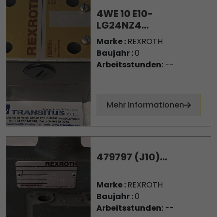
4WE 10 E10-
LG24NZ4...
Marke :
REXROTH
Baujahr :
0
Arbeitsstunden:
--
Mehr Informationen
479797 (J10)...
Marke :
REXROTH
Baujahr :
0
Arbeitsstunden:
--