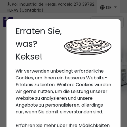
Pol. Industrial de Heras, Parcela 270
39792
DE
HERAS (Cantabria)
Menú
Erraten Sie,
was?
Kekse!
Maschine
Wir verwenden unbedingt erforderliche
Anfang
> Maschinen
Cookies, um Ihnen ein besseres Website-
Erlebnis zu bieten. Weitere Cookies würden
wir gerne nutzen, um die Leistung unserer
Website zu analysieren und unsere
Angebote zu personalisieren, allerdings
nur, wenn Sie damit einverstanden sind.
Erfahren Sie mehr über Ihre Möglichkeiten