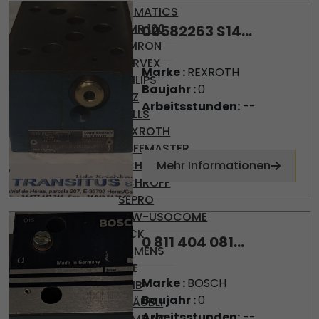
NUMATICS
OMR 100
00582263 S14...
OMRON
PARVEX
Marke :
REXROTH
PHILIPS
Baujahr :
0
PILZ
Arbeitsstunden:
--
PULLS
REXROTH
SAFEMASTER
SCHRACK
Mehr Informationen
SCHROFF
SEPRO
SEW-USOCOME
SICK
0 811 404 081...
SIEMENS
SKE
Marke :
BOSCH
SMB
Baujahr :
0
STÄUBLI
Arbeitsstunden:
--