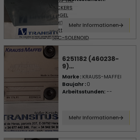
TEMP AG
VICKERS
VOGEL
VOITH
Mehr Informationen
Wittmann
YPC-SOLENOID
6251182 (460238-
9)...
Marke :
KRAUSS-MAFFEI
Baujahr :
0
Arbeitsstunden:
--
Mehr Informationen