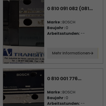
0 810 091 082 (081...
Marke :
BOSCH
Baujahr :
0
Arbeitsstunden:
--
Mehr Informationen
0 810 001 776...
Marke :
BOSCH
Baujahr :
0
Arbeitsstunden:
--