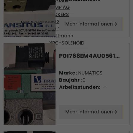
STÄUBLI
TEMP AG
VICKERS
VOGEL
Mehr Informationen
VOITH
Wittmann
YPC-SOLENOID
P01768EM4AU0561...
Marke :
NUMATICS
Baujahr :
0
Arbeitsstunden:
--
Mehr Informationen