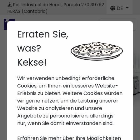
Pol. Industrial de Heras, Parcela 270
39792
DE
HERAS (Cantabria)
Menú
Erraten Sie,
was?
Kekse!
Maschine
Wir verwenden unbedingt erforderliche
Anfang
> Maschinen
Cookies, um Ihnen ein besseres Website-
Erlebnis zu bieten. Weitere Cookies würden
wir gerne nutzen, um die Leistung unserer
Website zu analysieren und unsere
Angebote zu personalisieren, allerdings
nur, wenn Sie damit einverstanden sind.
Erfahren Sie mehr über Ihre Möglichkeiten