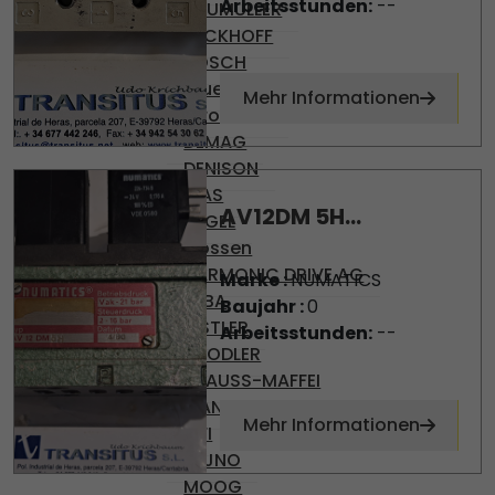
Arbeitsstunden:
--
BAUMULLER
BECKHOFF
BOSCH
Brueninghaus
Mehr Informationen
Hydromatik
DEMAG
DENISON
DIAS
AV12DM 5H...
ENGEL
Gossen
HARMONIC DRIVE AG
Marke :
NUMATICS
KEBA
Baujahr :
0
KISTLER
Arbeitsstunden:
--
KNODLER
KRAUSS-MAFFEI
MANNESMAN
Mehr Informationen
MFI
MIJNO
MOOG