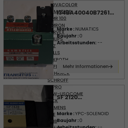
MOVACOLOR
NUMATICS
I34BA40040B7261...
OMR 100
OMRON
Marke :
NUMATICS
PARVEX
Baujahr :
0
PHILIPS
Arbeitsstunden:
--
PILZ
PULLS
REXROTH
SAFEMASTER
Mehr Informationen
SCHRACK
SCHROFF
SEPRO
SEW-USOCOME
SF 2120...
SICK
SIEMENS
Marke :
YPC-SOLENOID
SKE
Baujahr :
0
SMB
Arbeitsstunden:
--