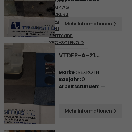
STÄUBLI
TEMP AG
VICKERS
VOGEL
Mehr Informationen
VOITH
Wittmann
YPC-SOLENOID
VTDFP-A-21...
Marke :
REXROTH
Baujahr :
0
Arbeitsstunden:
--
Mehr Informationen