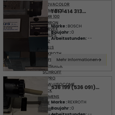
MOVACOLOR
NUMATICS
1 817 414 313...
OMR 100
OMRON
Marke :
BOSCH
PARVEX
Baujahr :
0
PHILIPS
Arbeitsstunden:
--
PILZ
PULLS
REXROTH
SAFEMASTER
Mehr Informationen
SCHRACK
SCHROFF
SEPRO
SEW-USOCOME
536 199 (536 091)...
SICK
SIEMENS
Marke :
REXROTH
SKE
Baujahr :
0
SMB
Arbeitsstunden:
--