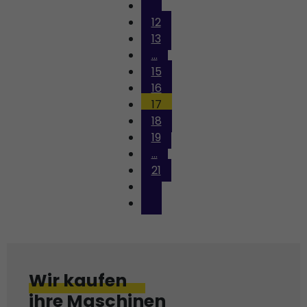
12
13
...
15
16
17
18
19
...
21
Wir kaufen
ihre Maschinen