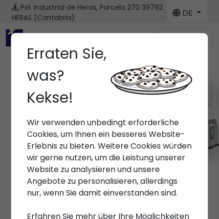
Pol. Industrial de Heras, Parcela 270
39792
DE
HERAS (Cantabria)
Menú
Erraten Sie,
was?
Kekse!
Maschine
Wir verwenden unbedingt erforderliche
Anfang
> Maschinen
Cookies, um Ihnen ein besseres Website-
Erlebnis zu bieten. Weitere Cookies würden
wir gerne nutzen, um die Leistung unserer
Website zu analysieren und unsere
Angebote zu personalisieren, allerdings
nur, wenn Sie damit einverstanden sind.
Erfahren Sie mehr über Ihre Möglichkeiten