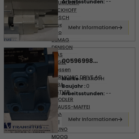
Arbeitsstunden:
--
BAUMULLER
BECKHOFF
BOSCH
Brueninghaus
Mehr Informationen
Hydromatik
DEMAG
DENISON
DIAS
00596998...
ENGEL
Gossen
HARMONIC DRIVE AG
Marke :
REXROTH
KEBA
Baujahr :
0
KISTLER
Arbeitsstunden:
--
KNODLER
KRAUSS-MAFFEI
MANNESMAN
Mehr Informationen
MFI
MIJNO
MOOG