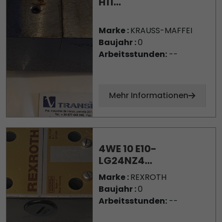
H11...
Marke :
KRAUSS-MAFFEI
Baujahr :
0
Arbeitsstunden:
--
Mehr Informationen
4WE 10 E10-
LG24NZ4...
Marke :
REXROTH
Baujahr :
0
Arbeitsstunden:
--