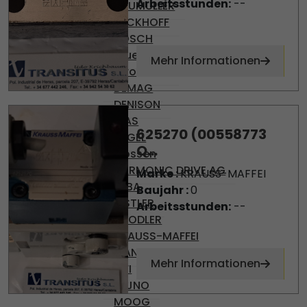
Arbeitsstunden:
--
BAUMULLER
BECKHOFF
BOSCH
Brueninghaus
Mehr Informationen
Hydromatik
DEMAG
DENISON
DIAS
625270 (00558773
ENGEL
Q...
Gossen
HARMONIC DRIVE AG
Marke :
KRAUSS-MAFFEI
KEBA
Baujahr :
0
KISTLER
Arbeitsstunden:
--
KNODLER
KRAUSS-MAFFEI
MANNESMAN
Mehr Informationen
MFI
MIJNO
MOOG