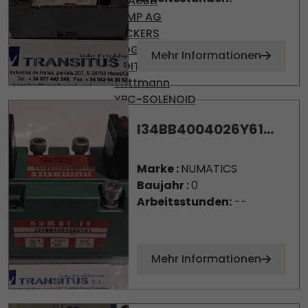
STÄUBLI
TEMP AG
VICKERS
VOGEL
Mehr Informationen
VOITH
Wittmann
YPC-SOLENOID
I34BB4004026Y61...
Marke :
NUMATICS
Baujahr :
0
Arbeitsstunden:
--
Mehr Informationen