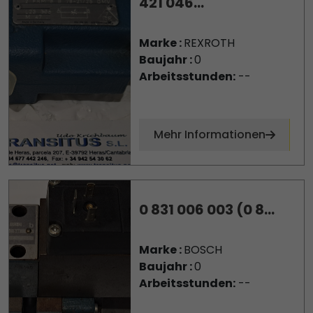
421 046...
Marke :
REXROTH
Baujahr :
0
Arbeitsstunden:
--
Mehr Informationen
0 831 006 003 (0 8...
Marke :
BOSCH
Baujahr :
0
Arbeitsstunden:
--