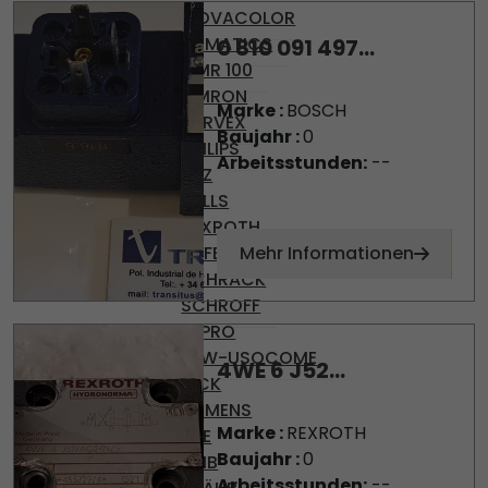
MOVACOLOR
NUMATICS
0 810 091 497...
OMR 100
OMRON
Marke :
BOSCH
PARVEX
Baujahr :
0
PHILIPS
Arbeitsstunden:
--
PILZ
PULLS
REXROTH
SAFEMASTER
Mehr Informationen
SCHRACK
SCHROFF
SEPRO
SEW-USOCOME
4WE 6 J52...
SICK
SIEMENS
Marke :
REXROTH
SKE
Baujahr :
0
SMB
Arbeitsstunden:
--