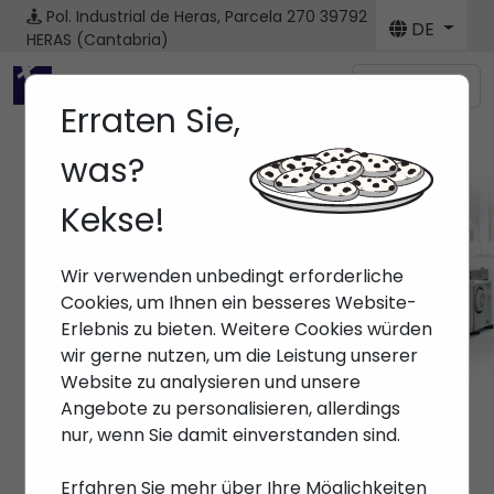
Pol. Industrial de Heras, Parcela 270
39792
DE
HERAS (Cantabria)
Menú
Erraten Sie,
was?
Kekse!
Maschine
Wir verwenden unbedingt erforderliche
Anfang
> Maschinen
Cookies, um Ihnen ein besseres Website-
Erlebnis zu bieten. Weitere Cookies würden
wir gerne nutzen, um die Leistung unserer
Website zu analysieren und unsere
Angebote zu personalisieren, allerdings
nur, wenn Sie damit einverstanden sind.
Erfahren Sie mehr über Ihre Möglichkeiten