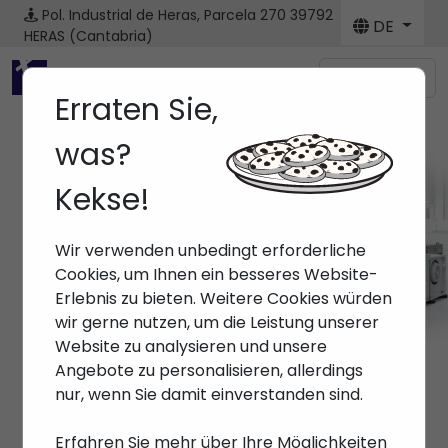
Pol. Industrial de Heras, Parcela 270
39792
DE
HERAS (Cantabria)
Menú
Erraten Sie,
was?
Kekse!
Marken ENGEL
Wir verwenden unbedingt erforderliche
Anfang
> Marken > ENGEL
Cookies, um Ihnen ein besseres Website-
Erlebnis zu bieten. Weitere Cookies würden
wir gerne nutzen, um die Leistung unserer
Website zu analysieren und unsere
Angebote zu personalisieren, allerdings
nur, wenn Sie damit einverstanden sind.
Erfahren Sie mehr über Ihre Möglichkeiten