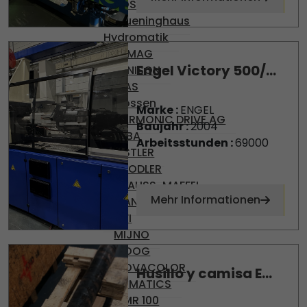
BOSCH
Brueninghaus
Hydromatik
DEMAG
Engel Victory 500/...
DENISON
DIAS
Gossen
Marke :
ENGEL
HARMONIC DRIVE AG
Baujahr :
2004
KEBA
Arbeitsstunden :
69000
KISTLER
KNODLER
KRAUSS-MAFFEI
Mehr Informationen
MANNESMAN
MFI
MIJNO
MOOG
MOVACOLOR
Husillo y camisa E...
NUMATICS
OMR 100