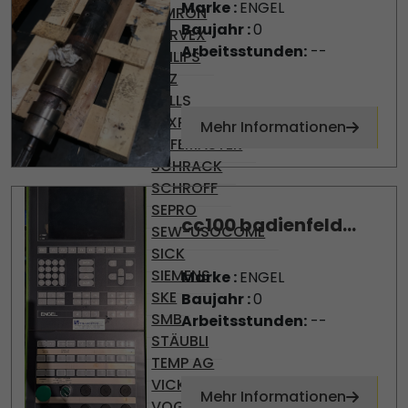
Marke :
ENGEL
OMRON
Baujahr :
0
PARVEX
Arbeitsstunden:
--
PHILIPS
PILZ
PULLS
REXROTH
Mehr Informationen
SAFEMASTER
SCHRACK
SCHROFF
SEPRO
cc100 badienfeld...
SEW-USOCOME
SICK
SIEMENS
Marke :
ENGEL
SKE
Baujahr :
0
SMB
Arbeitsstunden:
--
STÄUBLI
TEMP AG
VICKERS
Mehr Informationen
VOGEL