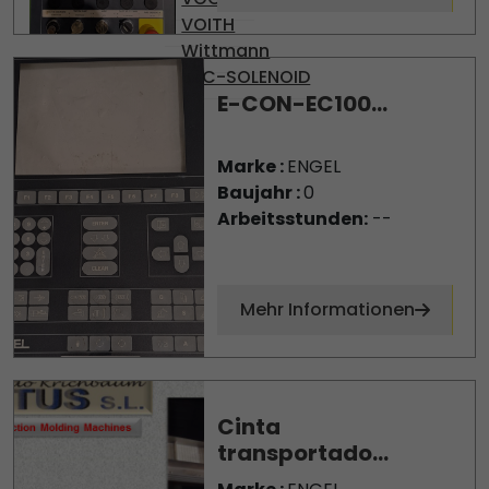
VOITH
Wittmann
YPC-SOLENOID
E-CON-EC100...
Marke :
ENGEL
Baujahr :
0
Arbeitsstunden:
--
Mehr Informationen
Cinta
transportado...