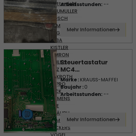
Battenfeld
Arbeitsstunden:
--
BAUMULLER
BOSCH
DEMAG
Mehr Informationen
ENGEL
KEBA
KISTLER
OMRON
Steuertastatur
PHILIPS
MC4...
PILZ
REXROTH
Marke :
KRAUSS-MAFFEI
SEPRO
Baujahr :
0
SICK
Arbeitsstunden:
--
SIEMENS
SKE
STÄUBLI
Mehr Informationen
TEMP AG
VICKERS
VOGEL