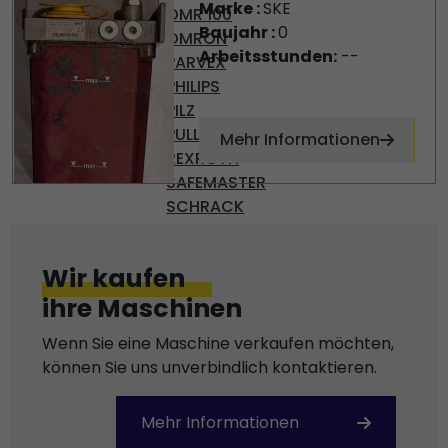
Marke :
SKE
OMR 100
Baujahr :
0
OMRON
Arbeitsstunden:
--
PARVEX
PHILIPS
PILZ
PULLS
Mehr Informationen
REXROTH
SAFEMASTER
SCHRACK
SCHROFF
SEPRO
Wir kaufen
SEW-USOCOME
ihre Maschinen
SICK
SIEMENS
Wenn Sie eine Maschine verkaufen möchten,
SMB
können Sie uns unverbindlich kontaktieren.
STÄUBLI
TEMP AG
Mehr Informationen
VICKERS
VOGEL