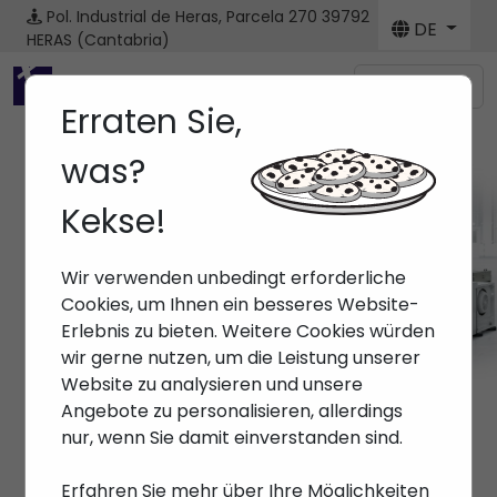
Pol. Industrial de Heras, Parcela 270
39792
DE
HERAS (Cantabria)
Menú
Erraten Sie,
was?
Kekse!
Marken
Wir verwenden unbedingt erforderliche
Anfang
> Marken >
Cookies, um Ihnen ein besseres Website-
Erlebnis zu bieten. Weitere Cookies würden
wir gerne nutzen, um die Leistung unserer
Website zu analysieren und unsere
Angebote zu personalisieren, allerdings
nur, wenn Sie damit einverstanden sind.
Erfahren Sie mehr über Ihre Möglichkeiten