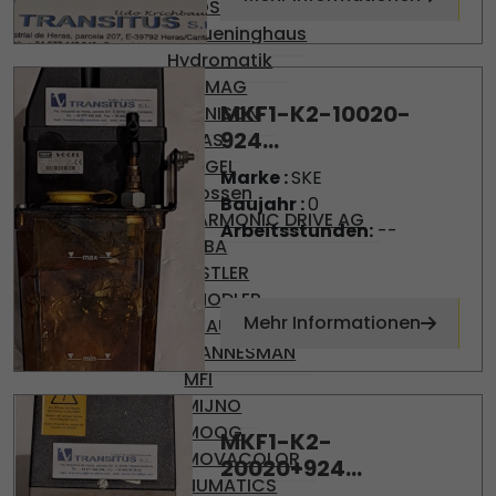
BOSCH
Brueninghaus
Hydromatik
DEMAG
MKF1-K2-10020-
DENISON
924...
DIAS
ENGEL
Marke :
SKE
Gossen
Baujahr :
0
HARMONIC DRIVE AG
Arbeitsstunden:
--
KEBA
KISTLER
KNODLER
Mehr Informationen
KRAUSS-MAFFEI
MANNESMAN
MFI
MIJNO
MOOG
MKF1-K2-
MOVACOLOR
20020+924...
NUMATICS