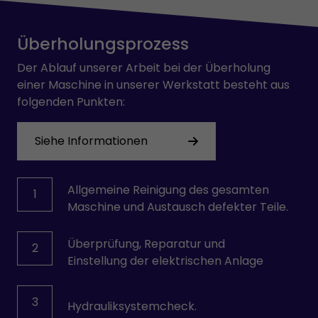
OMRON
PARVEX
Überholungsprozess
PHILIPS
PILZ
Der Ablauf unserer Arbeit bei der Überholung
PULLS
einer Maschine in unserer Werkstatt besteht aus
REXROTH
folgenden Punkten:
SAFEMASTER
SCHRACK
Siehe Informationen
SCHROFF
SEPRO
SEW-USOCOME
Allgemeine Reinigung des gesamten
1
SICK
Maschine und Austausch defekter Teile.
SIEMENS
SKE
Überprüfung, Reparatur und
2
SMB
Einstellung der elektrischen Anlage
STÄUBLI
VICKERS
VOGEL
3
Hydrauliksystemcheck.
VOITH