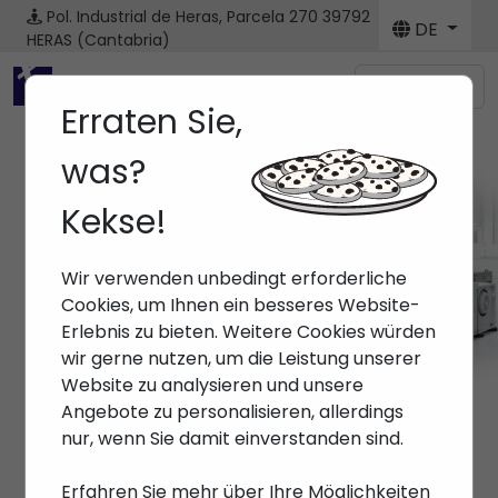
Pol. Industrial de Heras, Parcela 270
39792
DE
HERAS (Cantabria)
Menú
Erraten Sie,
was?
Kekse!
Marken
Wir verwenden unbedingt erforderliche
Anfang
> Marken >
Cookies, um Ihnen ein besseres Website-
Erlebnis zu bieten. Weitere Cookies würden
wir gerne nutzen, um die Leistung unserer
Website zu analysieren und unsere
Angebote zu personalisieren, allerdings
nur, wenn Sie damit einverstanden sind.
Erfahren Sie mehr über Ihre Möglichkeiten