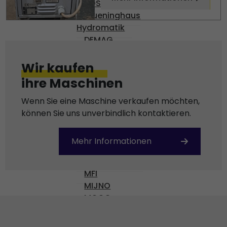
BOSCH
Brueninghaus
Hydromatik
DEMAG
DENISON
DIAS
Wir kaufen
ENGEL
ihre Maschinen
Gossen
HARMONIC DRIVE AG
Wenn Sie eine Maschine verkaufen möchten,
KEBA
können Sie uns unverbindlich kontaktieren.
KISTLER
KNODLER
Mehr Informationen
KRAUSS-MAFFEI
MANNESMAN
MFI
MIJNO
MOOG
NUMATICS
OMR 100