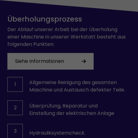
OMR 100
OMRON
Überholungsprozess
PARVEX
PHILIPS
Der Ablauf unserer Arbeit bei der Überholung
PILZ
einer Maschine in unserer Werkstatt besteht aus
PULLS
folgenden Punkten:
REXROTH
SAFEMASTER
Siehe Informationen
SCHRACK
SCHROFF
SEPRO
Allgemeine Reinigung des gesamten
1
SEW-USOCOME
Maschine und Austausch defekter Teile.
SICK
SIEMENS
Überprüfung, Reparatur und
2
SKE
Einstellung der elektrischen Anlage
SMB
STÄUBLI
TEMP AG
3
Hydrauliksystemcheck.
VICKERS