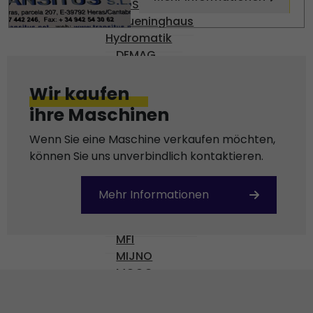
BOSCH
Brueninghaus
Hydromatik
DEMAG
DENISON
DIAS
Wir kaufen
ENGEL
ihre Maschinen
Gossen
HARMONIC DRIVE AG
Wenn Sie eine Maschine verkaufen möchten,
KEBA
können Sie uns unverbindlich kontaktieren.
KISTLER
KNODLER
Mehr Informationen
KRAUSS-MAFFEI
MANNESMAN
MFI
MIJNO
MOOG
MOVACOLOR
NUMATICS