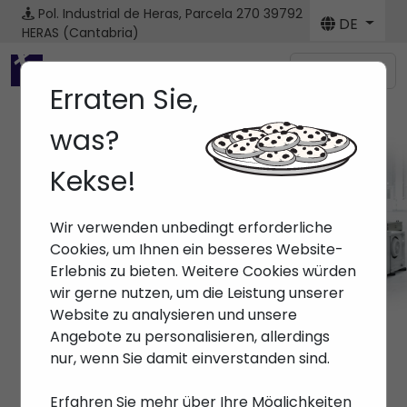
Pol. Industrial de Heras, Parcela 270
39792
DE
HERAS (Cantabria)
Menú
Erraten Sie,
was?
Kekse!
Marken
Wir verwenden unbedingt erforderliche
Anfang
> Marken >
Cookies, um Ihnen ein besseres Website-
Erlebnis zu bieten. Weitere Cookies würden
wir gerne nutzen, um die Leistung unserer
Website zu analysieren und unsere
Angebote zu personalisieren, allerdings
nur, wenn Sie damit einverstanden sind.
Erfahren Sie mehr über Ihre Möglichkeiten