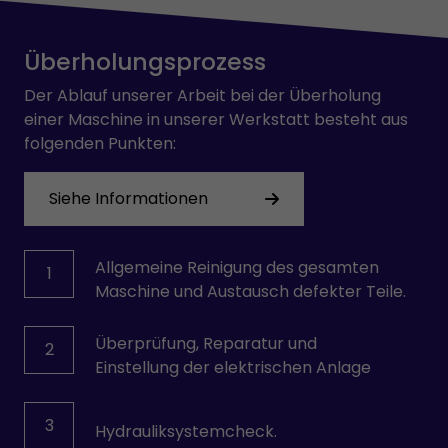
PARVEX
PHILIPS
Überholungsprozess
PILZ
PULLS
Der Ablauf unserer Arbeit bei der Überholung
REXROTH
einer Maschine in unserer Werkstatt besteht aus
SAFEMASTER
folgenden Punkten:
SCHRACK
SCHROFF
Siehe Informationen
SEPRO
SEW-USOCOME
SICK
Allgemeine Reinigung des gesamten
1
SIEMENS
Maschine und Austausch defekter Teile.
SKE
SMB
Überprüfung, Reparatur und
2
STÄUBLI
Einstellung der elektrischen Anlage
TEMP AG
VICKERS
VOGEL
3
Hydrauliksystemcheck.
VOITH