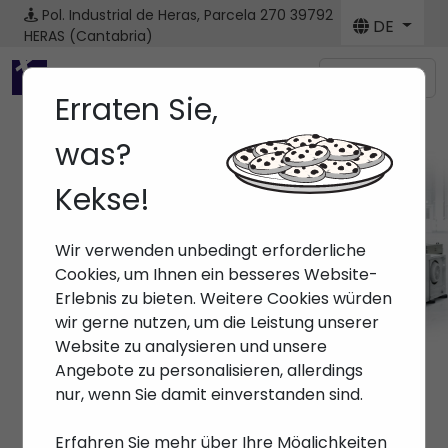
Pol. Industrial de Heras, Parcela 270
39792
DE
HERAS (Cantabria)
Menú
Erraten Sie,
was?
Kekse!
Marken
Wir verwenden unbedingt erforderliche
Anfang
> Marken >
Cookies, um Ihnen ein besseres Website-
Erlebnis zu bieten. Weitere Cookies würden
wir gerne nutzen, um die Leistung unserer
Website zu analysieren und unsere
Angebote zu personalisieren, allerdings
nur, wenn Sie damit einverstanden sind.
Erfahren Sie mehr über Ihre Möglichkeiten