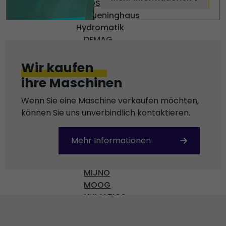
BOSCH
Brueninghaus
Hydromatik
DEMAG
DENISON
DIAS
Wir kaufen
ENGEL
ihre Maschinen
Gossen
HARMONIC DRIVE AG
Wenn Sie eine Maschine verkaufen möchten,
KEBA
können Sie uns unverbindlich kontaktieren.
KISTLER
KRAUSS-MAFFEI
Mehr Informationen
MANNESMAN
MFI
MIJNO
MOOG
NUMATICS
OMR 100
OMRON