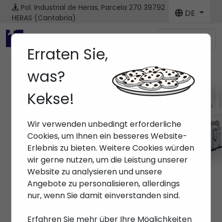
Pol. Industrial de Heras, Parcela 270
39792
DE
HERAS (Cantabria)
Menú
Erraten Sie,
was?
Kekse!
Marken
Wir verwenden unbedingt erforderliche
Anfang
> Marken >
Cookies, um Ihnen ein besseres Website-
Erlebnis zu bieten. Weitere Cookies würden
wir gerne nutzen, um die Leistung unserer
Website zu analysieren und unsere
Angebote zu personalisieren, allerdings
nur, wenn Sie damit einverstanden sind.
Erfahren Sie mehr über Ihre Möglichkeiten