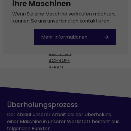
ihre Maschinen
OMRON
PARVEX
Wenn Sie eine Maschine verkaufen möchten,
PHILIPS
können Sie uns unverbindlich kontaktieren.
PILZ
PULLS
Mehr Informationen
REXROTH
SAFEMASTER
SCHRACK
SCHROFF
SEPRO
SEW-USOCOME
SICK
SIEMENS
SKE
SMB
Überholungsprozess
STÄUBLI
Der Ablauf unserer Arbeit bei der Überholung
TEMP AG
einer Maschine in unserer Werkstatt besteht aus
VICKERS
folgenden Punkten:
VOGEL