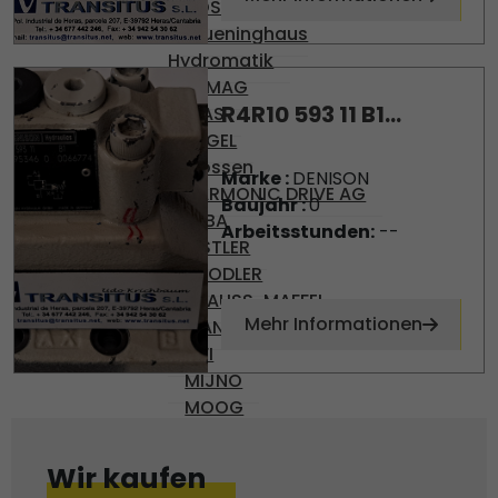
BOSCH
Brueninghaus
Hydromatik
DEMAG
R4R10 593 11 B1...
DIAS
ENGEL
Gossen
Marke :
DENISON
HARMONIC DRIVE AG
Baujahr :
0
KEBA
Arbeitsstunden:
--
KISTLER
KNODLER
KRAUSS-MAFFEI
Mehr Informationen
MANNESMAN
MFI
MIJNO
MOOG
MOVACOLOR
NUMATICS
Wir kaufen
OMR 100